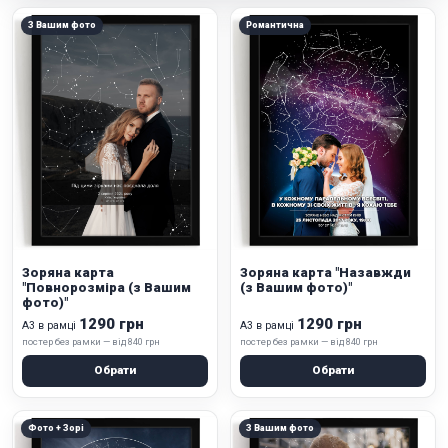
З Вашим фото
Романтична
Зоряна карта
Зоряна карта "Назавжди
"Повнорозміра (з Вашим
(з Вашим фото)"
фото)"
1290 грн
1290 грн
А3 в рамці
А3 в рамці
постер без рамки — від 840 грн
постер без рамки — від 840 грн
Обрати
Обрати
Фото + Зорі
З Вашим фото