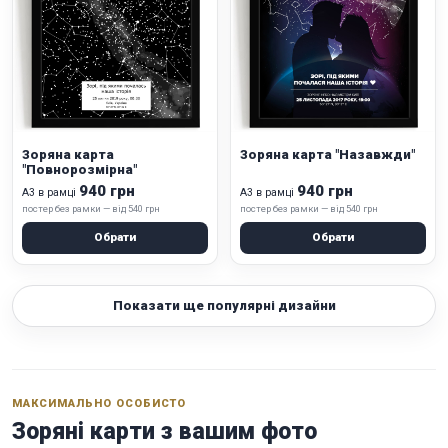
Зоряна карта
Зоряна карта "Назавжди"
"Повнорозмірна"
940 грн
940 грн
А3 в рамці
А3 в рамці
постер без рамки — від 540 грн
постер без рамки — від 540 грн
Обрати
Обрати
Показати ще популярні дизайни
МАКСИМАЛЬНО ОСОБИСТО
Зоряні карти з вашим фото