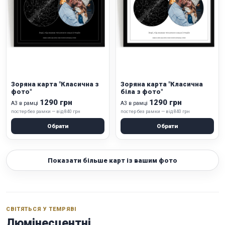
Зоряна карта "Класична з
Зоряна карта "Класична
фото"
біла з фото"
1290 грн
1290 грн
А3 в рамці
А3 в рамці
постер без рамки — від 840 грн
постер без рамки — від 840 грн
Обрати
Обрати
Показати більше карт із вашим фото
СВІТЯТЬСЯ У ТЕМРЯВІ
Люмінесцентні