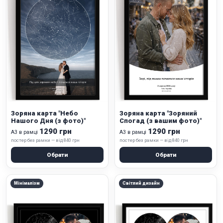
Зоряна карта "Небо
Зоряна карта "Зоряний
Нашого Дня (з фото)"
Спогад (з вашим фото)"
1290 грн
1290 грн
А3 в рамці
А3 в рамці
постер без рамки — від 840 грн
постер без рамки — від 840 грн
Обрати
Обрати
Мінімалізм
Світлий дизайн