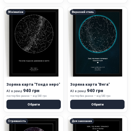
Мінімалізм
Виразний стиль
Зоряна карта "Тондо неро"
Зоряна карта "Вега"
940 грн
940 грн
А3 в рамці
А3 в рамці
постер без рамки — від 540 грн
постер без рамки — від 540 грн
Обрати
Обрати
Стриманість
Для закоханих