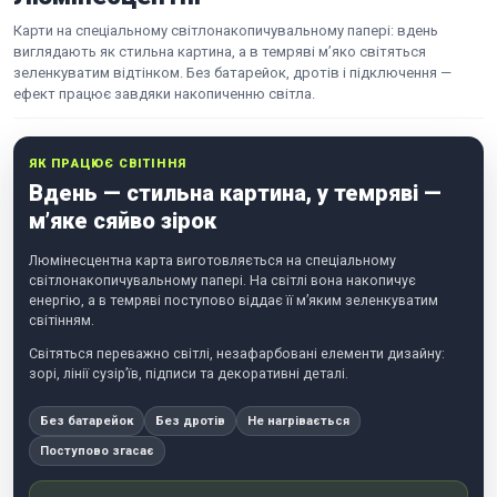
Карти на спеціальному світлонакопичувальному папері: вдень
виглядають як стильна картина, а в темряві м’яко світяться
зеленкуватим відтінком. Без батарейок, дротів і підключення —
ефект працює завдяки накопиченню світла.
ЯК ПРАЦЮЄ СВІТІННЯ
Вдень — стильна картина, у темряві —
м’яке сяйво зірок
Люмінесцентна карта виготовляється на спеціальному
світлонакопичувальному папері. На світлі вона накопичує
енергію, а в темряві поступово віддає її м’яким зеленкуватим
світінням.
Світяться переважно світлі, незафарбовані елементи дизайну:
зорі, лінії сузір’їв, підписи та декоративні деталі.
Без батарейок
Без дротів
Не нагрівається
Поступово згасає