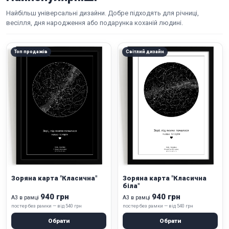
Найбільш універсальні дизайни. Добре підходять для річниці,
весілля, дня народження або подарунка коханій людині.
Топ продажів
Світлий дизайн
Зоряна карта "Класична"
Зоряна карта "Класична
біла"
940 грн
940 грн
А3 в рамці
А3 в рамці
постер без рамки — від 540 грн
постер без рамки — від 540 грн
Обрати
Обрати