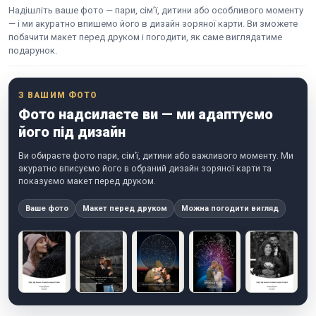
Надішліть ваше фото — пари, сім’ї, дитини або особливого моменту
— і ми акуратно впишемо його в дизайн зоряної карти. Ви зможете
побачити макет перед друком і погодити, як саме виглядатиме
подарунок.
З ВАШИМ ФОТО
Фото надсилаєте ви — ми адаптуємо
його під дизайн
Ви обираєте фото пари, сім’ї, дитини або важливого моменту. Ми
акуратно вписуємо його в обраний дизайн зоряної карти та
показуємо макет перед друком.
Ваше фото
Макет перед друком
Можна погодити вигляд