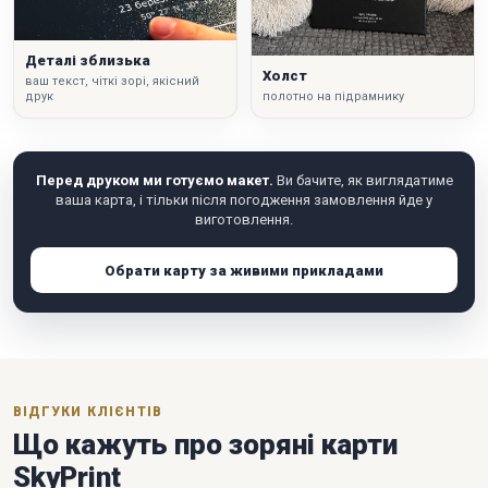
Деталі зблизька
Холст
ваш текст, чіткі зорі, якісний
друк
полотно на підрамнику
Перед друком ми готуємо макет.
Ви бачите, як виглядатиме
ваша карта, і тільки після погодження замовлення йде у
виготовлення.
Обрати карту за живими прикладами
ВІДГУКИ КЛІЄНТІВ
Що кажуть про зоряні карти
SkyPrint