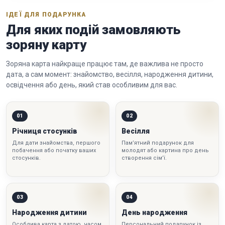
ІДЕЇ ДЛЯ ПОДАРУНКА
Для яких подій замовляють
зоряну карту
Зоряна карта найкраще працює там, де важлива не просто
дата, а сам момент: знайомство, весілля, народження дитини,
освідчення або день, який став особливим для вас.
01
02
Річниця стосунків
Весілля
Для дати знайомства, першого
Пам’ятний подарунок для
побачення або початку ваших
молодят або картина про день
стосунків.
створення сім’ї.
03
04
Народження дитини
День народження
Особлива карта з датою, часом
Персональний подарунок із