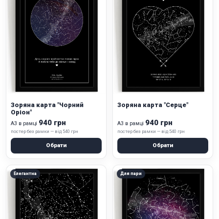
Зоряна карта "Чорний
Зоряна карта "Серце"
Оріон"
940 грн
940 грн
А3 в рамці
А3 в рамці
постер без рамки — від 540 грн
постер без рамки — від 540 грн
Обрати
Обрати
Елегантна
Для пари