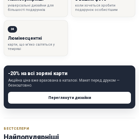
універсальні дизайни для
коли хочеться зробити
більшості подарунків
подарунок особистішим
04
Люмінесцентні
карти, що м’яко світяться у
темряві
-20% на всі зоряні карти
Акційна ціна вже врахована в каталозі. Макет перед друком —
безкоштовно.
Переглянути дизайни
БЕСТСЕЛЕРИ
Найпопулярніші