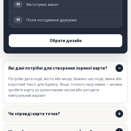
Ми готуємо макет
02
Після погодження друкуємо
03
Обрати дизайн
Які дані потрібні для створення зоряної карти?
Потрібні дата події, місто або місце, бажано час події, імена або
короткий текст для підпису. Якщо точного часу немає — можна
зробити карту за орієнтовним часом або узгодити
нейтральний варіант.
Чи справді карта точна?