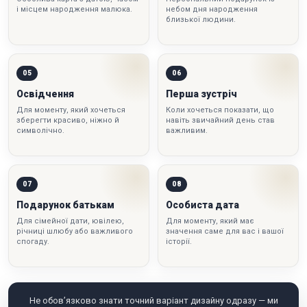
і місцем народження малюка.
небом дня народження
близької людини.
05
06
Освідчення
Перша зустріч
Для моменту, який хочеться
Коли хочеться показати, що
зберегти красиво, ніжно й
навіть звичайний день став
символічно.
важливим.
07
08
Подарунок батькам
Особиста дата
Для сімейної дати, ювілею,
Для моменту, який має
річниці шлюбу або важливого
значення саме для вас і вашої
спогаду.
історії.
Не обов’язково знати точний варіант дизайну одразу — ми