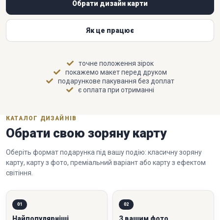
Обрати дизайн карти
Як це працює
точне положення зірок
покажемо макет перед друком
подарункове пакування без доплат
є оплата при отриманні
КАТАЛОГ ДИЗАЙНІВ
Обрати свою зоряну карту
Оберіть формат подарунка під вашу подію: класичну зоряну
карту, карту з фото, преміальний варіант або карту з ефектом
світіння.
01
02
Найпопулярніші
З вашим фото