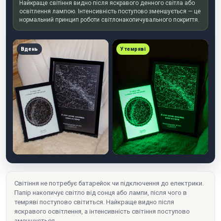
Найкраще світіння видно після яскравого денного світла або
освітлення лампою. Інтенсивність поступово зменшується — це
нормальний принцип роботи світлонакопичувального покриття.
Вдень
У темряві
Світіння не потребує батарейок чи підключення до електрики.
Папір накопичує світло від сонця або лампи, після чого в
темряві поступово світиться. Найкраще видно після
яскравого освітлення, а інтенсивність світіння поступово
зменшується.