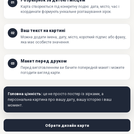
Розрахунок за датою і місцем
01
Карта створюється під конкретну подію: дата, місто, час і
координати формують унікальне розташування зірок.
Ваш текст на картині
02
Можна додати імена, дату, місто, короткий підпис або фразу,
яка має особисте значення.
Макет перед друком
03
Перед виготовленням ви бачите попередній макет і можете
погодити вигляд карти.
Головна цінність:
це не просто постер із зірками, а
персональна картина про вашу дату, вашу історію і ваш
момент.
Обрати дизайн карти