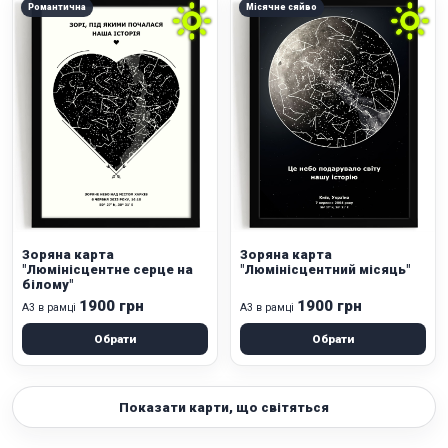
Романтична
Місячне сяйво
Зоряна карта
Зоряна карта
"Люмінісцентне серце на
"Люмінісцентний місяць"
білому"
1900 грн
1900 грн
А3 в рамці
А3 в рамці
Обрати
Обрати
Показати карти, що світяться