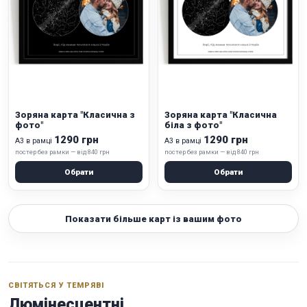
Зоряна карта "Класична з
Зоряна карта "Класична
фото"
біла з фото"
1290 грн
1290 грн
А3 в рамці
А3 в рамці
постер без рамки — від 840 грн
постер без рамки — від 840 грн
Обрати
Обрати
Показати більше карт із вашим фото
СВІТЯТЬСЯ У ТЕМРЯВІ
Люмінесцентні