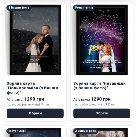
З Вашим фото
Романтична
Зоряна карта
Зоряна карта "Назавжди
"Повнорозміра (з Вашим
(з Вашим фото)"
фото)"
1290 грн
1290 грн
А3 в рамці
А3 в рамці
постер без рамки — від 840 грн
постер без рамки — від 840 грн
Обрати
Обрати
Фото + Зорі
З Вашим фото