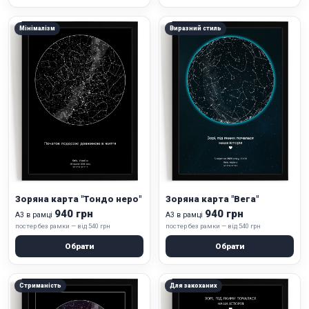
Мінімалізм
Виразний стиль
Зоряна карта "Тондо неро"
Зоряна карта "Вега"
940 грн
940 грн
А3 в рамці
А3 в рамці
постер без рамки — від 540 грн
постер без рамки — від 540 грн
Обрати
Обрати
Стриманість
Для закоханих