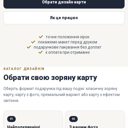
Обрати дизайн карти
Як це працює
точне положення зірок
покажемо макет перед друком
подарункове пакування без доплат
є оплата при отриманні
КАТАЛОГ ДИЗАЙНІВ
Обрати свою зоряну карту
Оберіть формат подарунка під вашу подію: класичну зоряну
карту, карту з фото, преміальний варіант або карту з ефектом
світіння.
01
02
Найпопулярніші
З вашим фото