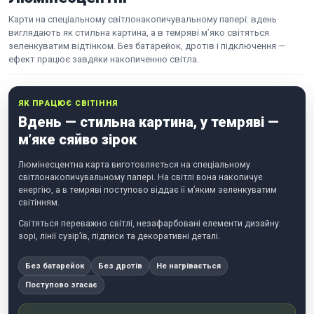
Карти на спеціальному світлонакопичувальному папері: вдень
виглядають як стильна картина, а в темряві м’яко світяться
зеленкуватим відтінком. Без батарейок, дротів і підключення —
ефект працює завдяки накопиченню світла.
ЯК ПРАЦЮЄ СВІТІННЯ
Вдень — стильна картина, у темряві —
м’яке сяйво зірок
Люмінесцентна карта виготовляється на спеціальному
світлонакопичувальному папері. На світлі вона накопичує
енергію, а в темряві поступово віддає її м’яким зеленкуватим
світінням.
Світяться переважно світлі, незафарбовані елементи дизайну:
зорі, лінії сузір’їв, підписи та декоративні деталі.
Без батарейок
Без дротів
Не нагрівається
Поступово згасає