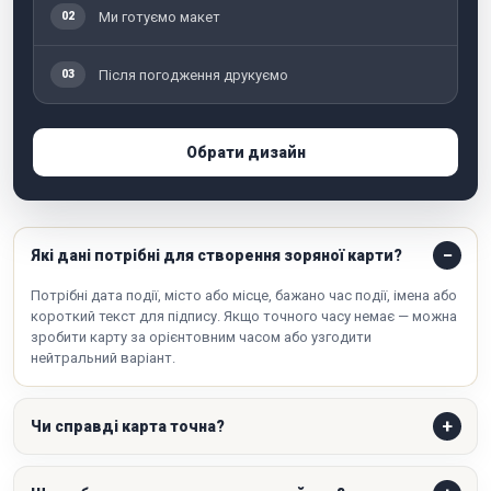
Ми готуємо макет
02
Після погодження друкуємо
03
Обрати дизайн
Які дані потрібні для створення зоряної карти?
Потрібні дата події, місто або місце, бажано час події, імена або
короткий текст для підпису. Якщо точного часу немає — можна
зробити карту за орієнтовним часом або узгодити
нейтральний варіант.
Чи справді карта точна?