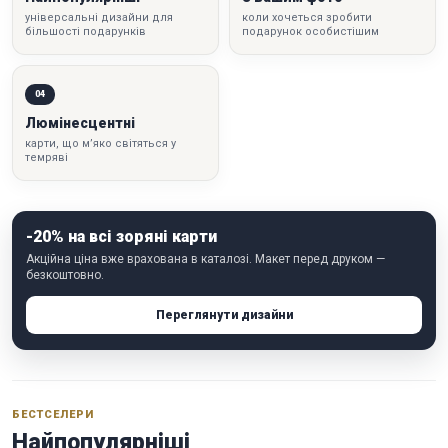
універсальні дизайни для
коли хочеться зробити
більшості подарунків
подарунок особистішим
04
Люмінесцентні
карти, що м’яко світяться у
темряві
-20% на всі зоряні карти
Акційна ціна вже врахована в каталозі. Макет перед друком —
безкоштовно.
Переглянути дизайни
БЕСТСЕЛЕРИ
Найпопулярніші