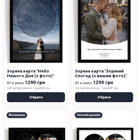
Зоряна карта "Небо
Зоряна карта "Зоряний
Нашого Дня (з фото)"
Спогад (з вашим фото)"
1290 грн
1290 грн
А3 в рамці
А3 в рамці
постер без рамки — від 840 грн
постер без рамки — від 840 грн
Обрати
Обрати
Мінімалізм
Світлий дизайн