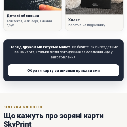
Деталі зблизька
Холст
ваш текст, чіткі зорі, якісний
друк
полотно на підрамнику
Перед друком ми готуємо макет.
Ви бачите, як виглядатиме
ваша карта, і тільки після погодження замовлення йде у
виготовлення.
Обрати карту за живими прикладами
ВІДГУКИ КЛІЄНТІВ
Що кажуть про зоряні карти
SkyPrint