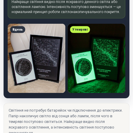
Найкраще світіння видно після яскравого денного світла або
освітлення лампою. Інтенсивність поступово зменшується — це
нормальний принцип роботи світлонакопичувального покриття.
Вдень
У темряві
Світіння не потребує батарейок чи підключення до електрики.
Папір накопичує світло від сонця або лампи, після чого в
темряві поступово світиться. Найкраще видно після
яскравого освітлення, а інтенсивність світіння поступово
зменшується.