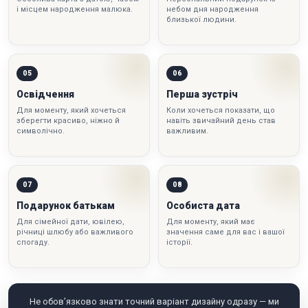
і місцем народження малюка.
небом дня народження
близької людини.
05
06
Освідчення
Перша зустріч
Для моменту, який хочеться
Коли хочеться показати, що
зберегти красиво, ніжно й
навіть звичайний день став
символічно.
важливим.
07
08
Подарунок батькам
Особиста дата
Для сімейної дати, ювілею,
Для моменту, який має
річниці шлюбу або важливого
значення саме для вас і вашої
спогаду.
історії.
Не обов’язково знати точний варіант дизайну одразу — ми