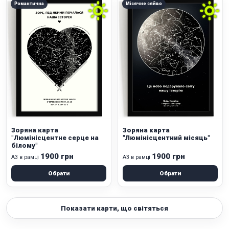
Романтична
Місячне сяйво
Зоряна карта
Зоряна карта
"Люмінісцентне серце на
"Люмінісцентний місяць"
білому"
1900 грн
1900 грн
А3 в рамці
А3 в рамці
Обрати
Обрати
Показати карти, що світяться