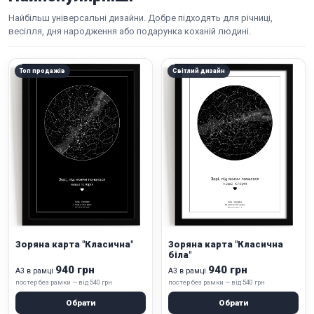
Найбільш універсальні дизайни. Добре підходять для річниці,
весілля, дня народження або подарунка коханій людині.
Топ продажів
Світлий дизайн
Зоряна карта "Класична"
Зоряна карта "Класична
біла"
940 грн
940 грн
А3 в рамці
А3 в рамці
постер без рамки — від 540 грн
постер без рамки — від 540 грн
Обрати
Обрати