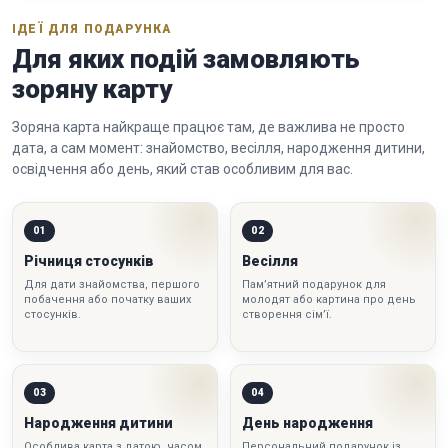
ІДЕЇ ДЛЯ ПОДАРУНКА
Для яких подій замовляють
зоряну карту
Зоряна карта найкраще працює там, де важлива не просто
дата, а сам момент: знайомство, весілля, народження дитини,
освідчення або день, який став особливим для вас.
01
02
Річниця стосунків
Весілля
Для дати знайомства, першого
Пам’ятний подарунок для
побачення або початку ваших
молодят або картина про день
стосунків.
створення сім’ї.
03
04
Народження дитини
День народження
Особлива карта з датою, часом
Персональний подарунок із