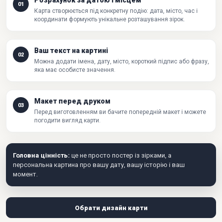
Розрахунок за датою і місцем
01
Карта створюється під конкретну подію: дата, місто, час і
координати формують унікальне розташування зірок.
Ваш текст на картині
02
Можна додати імена, дату, місто, короткий підпис або фразу,
яка має особисте значення.
Макет перед друком
03
Перед виготовленням ви бачите попередній макет і можете
погодити вигляд карти.
Головна цінність:
це не просто постер із зірками, а
персональна картина про вашу дату, вашу історію і ваш
момент.
Обрати дизайн карти