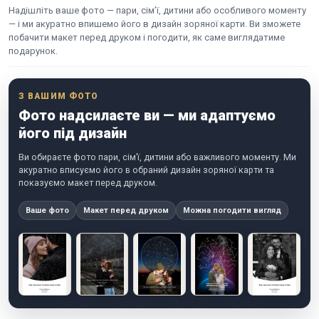
Надішліть ваше фото — пари, сім’ї, дитини або особливого моменту
— і ми акуратно впишемо його в дизайн зоряної карти. Ви зможете
побачити макет перед друком і погодити, як саме виглядатиме
подарунок.
З ВАШИМ ФОТО
Фото надсилаєте ви — ми адаптуємо
його під дизайн
Ви обираєте фото пари, сім’ї, дитини або важливого моменту. Ми
акуратно вписуємо його в обраний дизайн зоряної карти та
показуємо макет перед друком.
Ваше фото
Макет перед друком
Можна погодити вигляд