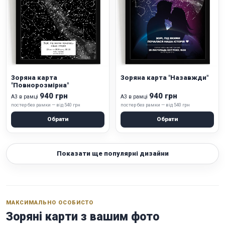
Зоряна карта
Зоряна карта "Назавжди"
"Повнорозмірна"
940 грн
940 грн
А3 в рамці
А3 в рамці
постер без рамки — від 540 грн
постер без рамки — від 540 грн
Обрати
Обрати
Показати ще популярні дизайни
МАКСИМАЛЬНО ОСОБИСТО
Зоряні карти з вашим фото