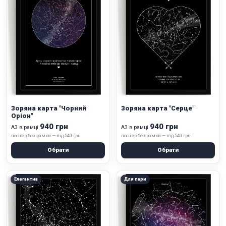
Зоряна карта "Чорний
Зоряна карта "Серце"
Оріон"
940 грн
940 грн
А3 в рамці
А3 в рамці
постер без рамки — від 540 грн
постер без рамки — від 540 грн
Обрати
Обрати
Елегантна
Для пари