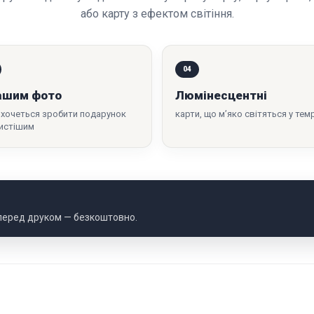
або карту з ефектом світіння.
04
ашим фото
Люмінесцентні
 хочеться зробити подарунок
карти, що м’яко світяться у тем
истішим
 перед друком — безкоштовно.