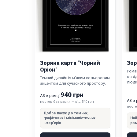
Зоряна карта "Чорний
Зор
Оріон"
Роман
освід
Темний дизайн із м’яким кольоровим
люди
акцентом для сучасного простору.
940 грн
А3 в рамці
А3 в
постер без рамки — від 540 грн
посте
Добре пасує до темних,
графітових і мінімалістичних
Най
інтер’єрів
ром