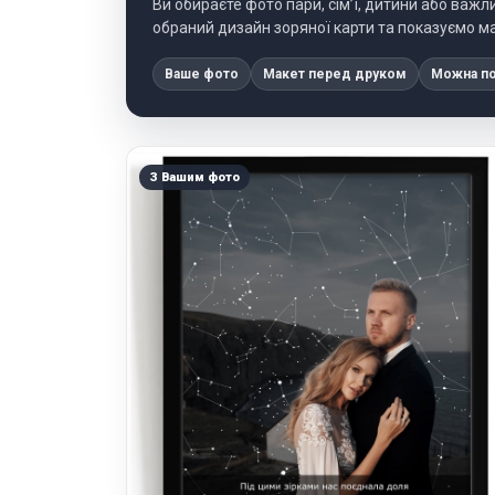
Ви обираєте фото пари, сім’ї, дитини або важ
обраний дизайн зоряної карти та показуємо м
Ваше фото
Макет перед друком
Можна по
З Вашим фото