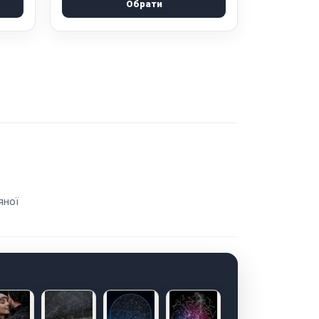
Обрати
яної