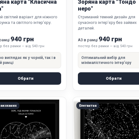
яна карта "Класична
Зоряна карта "Тондо
а"
неро"
й світлий варіант для ніжного
Стриманий темний дизайн для
унка та світлого інтер’єру.
сучасного інтер’єру без зайвих
деталей.
940 грн
940 грн
 рамці
А3 в рамці
р без рамки — від 540 грн
постер без рамки — від 540 грн
но виглядає як у чорній, так і в
Оптимальний вибір для
ій рамці
мінімалістичного інтер’єру
Обрати
Обрати
закоханих
Елегантна