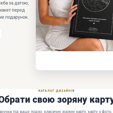
еба за датою,
 макет перед
ме подарунок.
КАТАЛОГ ДИЗАЙНІВ
Обрати свою зоряну карт
рунка під вашу подію: класичну зоряну карту, карту з фото,