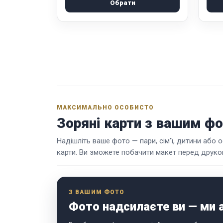
Обрати
МАКСИМАЛЬНО ОСОБИСТО
Зоряні карти з вашим ф
Надішліть ваше фото — пари, сім’ї, дитини або
карти. Ви зможете побачити макет перед друком
З ВАШИМ ФОТО
Фото надсилаєте ви — ми 