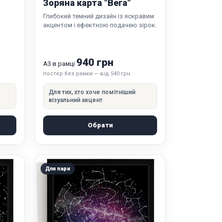
Зоряна карта "Вега"
Глибокий темний дизайн із яскравим
акцентом і ефектною подачею зірок.
940 грн
А3 в рамці
постер без рамки — від 540 грн
Для тих, хто хоче помітніший
візуальний акцент
Обрати
Для пари