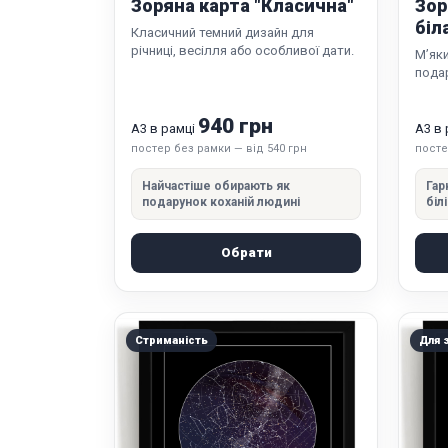
Зоряна карта "Класична"
Зор
біл
Класичний темний дизайн для
річниці, весілля або особливої дати.
М’яки
подар
940 грн
А3 в рамці
А3 в
постер без рамки — від 540 грн
посте
Найчастіше обирають як
Гар
подарунок коханій людині
біл
Обрати
Стриманість
Для 