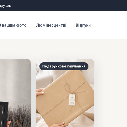
друком
З вашим фото
Люмінесцентні
Відгуки
Подарункове пакування