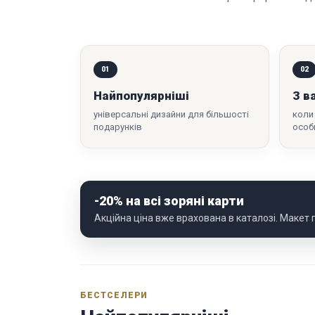
01
02
Найпопулярніші
З в
універсальні дизайни для більшості
коли
подарунків
особ
-20% на всі зоряні карти
Акційна ціна вже врахована в каталозі. Макет
БЕСТСЕЛЕРИ