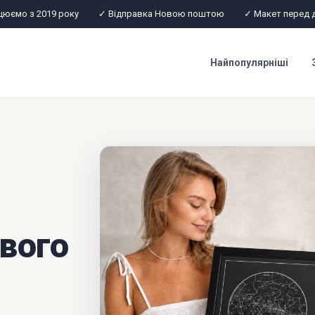
цюємо з 2019 року
✓ Відправка Новою поштою
✓ Макет перед 
Найпопулярніші
вого