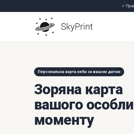
✓ Пра
Персональна карта неба за вашою датою
Зоряна карта
вашого особли
моменту