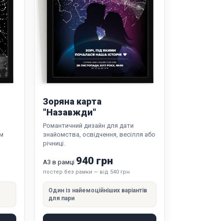
Зоряна карта
"Назавжди"
Романтичний дизайн для дати
им
знайомства, освідчення, весілля або
річниці.
940 грн
А3 в рамці
постер без рамки — від 540 грн
Один із найемоційніших варіантів
для пари