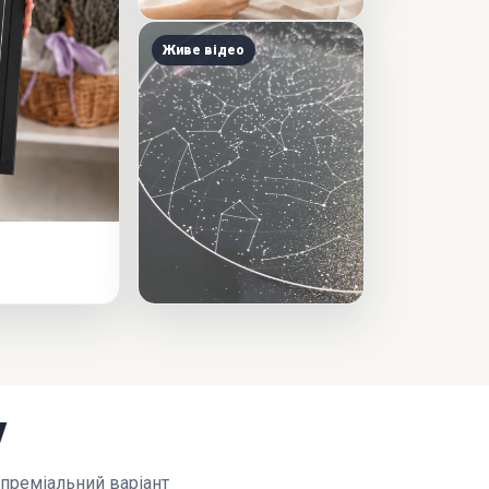
Живе відео
у
 преміальний варіант