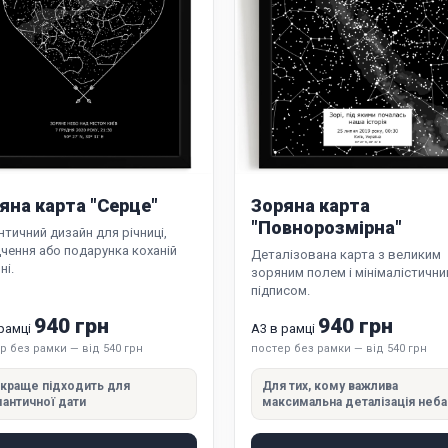
яна карта "Серце"
Зоряна карта
"Повнорозмірна"
тичний дизайн для річниці,
чення або подарунка коханій
Деталізована карта з великим
ні.
зоряним полем і мінімалістичн
підписом.
940 грн
940 грн
 рамці
А3 в рамці
р без рамки — від 540 грн
постер без рамки — від 540 грн
краще підходить для
Для тих, кому важлива
античної дати
максимальна деталізація неба