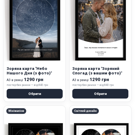
Зоряна карта "Небо
Зоряна карта "Зоряний
Нашого Дня (з фото)"
Спогад (з вашим фото)"
1290 грн
1290 грн
А3 в рамці
А3 в рамці
постер без рамки — від 840 грн
постер без рамки — від 840 грн
Обрати
Обрати
Мінімалізм
Світлий дизайн