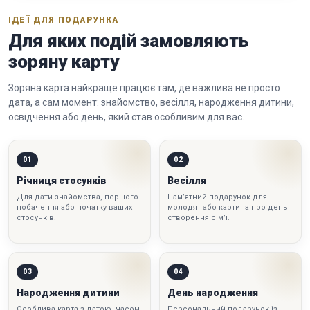
ІДЕЇ ДЛЯ ПОДАРУНКА
Для яких подій замовляють
зоряну карту
Зоряна карта найкраще працює там, де важлива не просто
дата, а сам момент: знайомство, весілля, народження дитини,
освідчення або день, який став особливим для вас.
01
02
Річниця стосунків
Весілля
Для дати знайомства, першого
Пам’ятний подарунок для
побачення або початку ваших
молодят або картина про день
стосунків.
створення сім’ї.
03
04
Народження дитини
День народження
Особлива карта з датою, часом
Персональний подарунок із