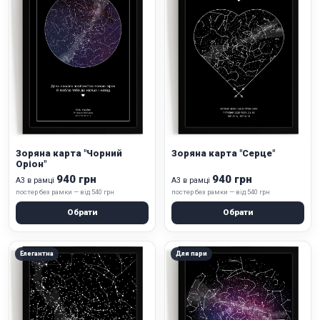
Зоряна карта "Чорний
Зоряна карта "Серце"
Оріон"
940 грн
940 грн
А3 в рамці
А3 в рамці
постер без рамки — від 540 грн
постер без рамки — від 540 грн
Обрати
Обрати
Елегантна
Для пари