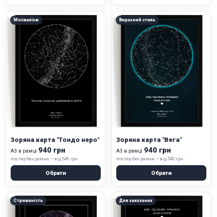
Мінімалізм
Виразний стиль
Зоряна карта "Тондо неро"
Зоряна карта "Вега"
940 грн
940 грн
А3 в рамці
А3 в рамці
постер без рамки — від 540 грн
постер без рамки — від 540 грн
Обрати
Обрати
Стриманість
Для закоханих