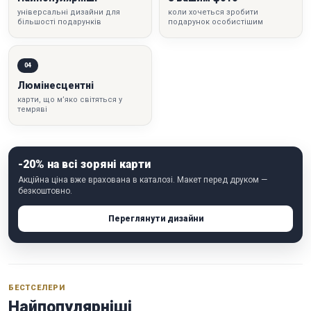
універсальні дизайни для
коли хочеться зробити
більшості подарунків
подарунок особистішим
04
Люмінесцентні
карти, що м’яко світяться у
темряві
-20% на всі зоряні карти
Акційна ціна вже врахована в каталозі. Макет перед друком —
безкоштовно.
Переглянути дизайни
БЕСТСЕЛЕРИ
Найпопулярніші