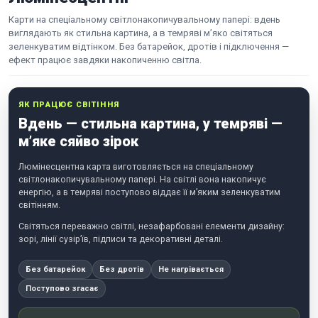
Карти на спеціальному світлонакопичувальному папері: вдень
виглядають як стильна картина, а в темряві м’яко світяться
зеленкуватим відтінком. Без батарейок, дротів і підключення —
ефект працює завдяки накопиченню світла.
ЯК ПРАЦЮЄ СВІТІННЯ
Вдень — стильна картина, у темряві —
м’яке сяйво зірок
Люмінесцентна карта виготовляється на спеціальному
світлонакопичувальному папері. На світлі вона накопичує
енергію, а в темряві поступово віддає її м’яким зеленкуватим
світінням.
Світяться переважно світлі, незафарбовані елементи дизайну:
зорі, лінії сузір’їв, підписи та декоративні деталі.
Без батарейок
Без дротів
Не нагрівається
Поступово згасає