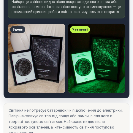
Найкраще світіння видно після яскравого денного світла або
освітлення лампою. Інтенсивність поступово зменшується — це
нормальний принцип роботи світлонакопичувального покриття.
Вдень
У темряві
Світіння не потребує батарейок чи підключення до електрики.
Папір накопичує світло від сонця або лампи, після чого в
темряві поступово світиться. Найкраще видно після
яскравого освітлення, а інтенсивність світіння поступово
зменшується.