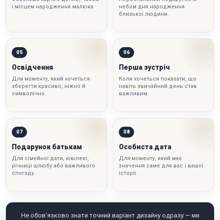
і місцем народження малюка.
небом дня народження
близької людини.
05
06
Освідчення
Перша зустріч
Для моменту, який хочеться
Коли хочеться показати, що
зберегти красиво, ніжно й
навіть звичайний день став
символічно.
важливим.
07
08
Подарунок батькам
Особиста дата
Для сімейної дати, ювілею,
Для моменту, який має
річниці шлюбу або важливого
значення саме для вас і вашої
спогаду.
історії.
Не обов’язково знати точний варіант дизайну одразу — ми