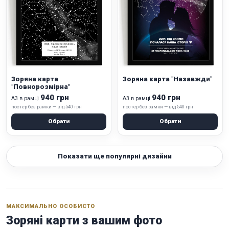
Зоряна карта
Зоряна карта "Назавжди"
"Повнорозмірна"
940 грн
940 грн
А3 в рамці
А3 в рамці
постер без рамки — від 540 грн
постер без рамки — від 540 грн
Обрати
Обрати
Показати ще популярні дизайни
МАКСИМАЛЬНО ОСОБИСТО
Зоряні карти з вашим фото