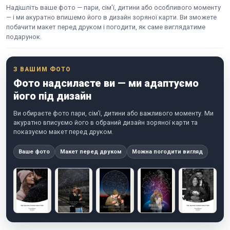
Надішліть ваше фото — пари, сім’ї, дитини або особливого моменту
— і ми акуратно впишемо його в дизайн зоряної карти. Ви зможете
побачити макет перед друком і погодити, як саме виглядатиме
подарунок.
З ВАШИМ ФОТО
Фото надсилаєте ви — ми адаптуємо
його під дизайн
Ви обираєте фото пари, сім’ї, дитини або важливого моменту. Ми
акуратно вписуємо його в обраний дизайн зоряної карти та
показуємо макет перед друком.
Ваше фото
Макет перед друком
Можна погодити вигляд