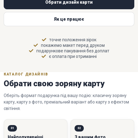
Обрати дизайн карти
Як це працює
точне положення зірок
покажемо макет перед друком
подарункове пакування без доплат
є оплата при отриманні
КАТАЛОГ ДИЗАЙНІВ
Обрати свою зоряну карту
Оберіть формат подарунка під вашу подію: класичну зоряну
карту, карту з фото, преміальний варіант або карту з ефектом
світіння.
01
02
Найпопулярніші
З вашим фото