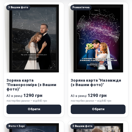
З Вашим фото
Романтична
Зоряна карта
Зоряна карта "Назавжди
"Повнорозміра (з Вашим
(з Вашим фото)"
фото)"
1290 грн
1290 грн
А3 в рамці
А3 в рамці
постер без рамки — від 840 грн
постер без рамки — від 840 грн
Обрати
Обрати
Фото + Зорі
З Вашим фото