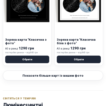
Зоряна карта "Класична з
Зоряна карта "Класична
фото"
біла з фото"
1290 грн
1290 грн
А3 в рамці
А3 в рамці
постер без рамки — від 840 грн
постер без рамки — від 840 грн
Обрати
Обрати
Показати більше карт із вашим фото
СВІТЯТЬСЯ У ТЕМРЯВІ
Люмінесцентні