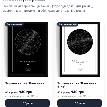
Найбільш універсальні дизайни. Добре підходять для річниці,
весілля, дня народження або подарунка коханій людині.
Топ продажів
Світлий дизайн
Зоряна карта "Класична"
Зоряна карта "Класична
біла"
940 грн
940 грн
А3 в рамці
А3 в рамці
постер без рамки — від 540 грн
постер без рамки — від 540 грн
Обрати
Обрати