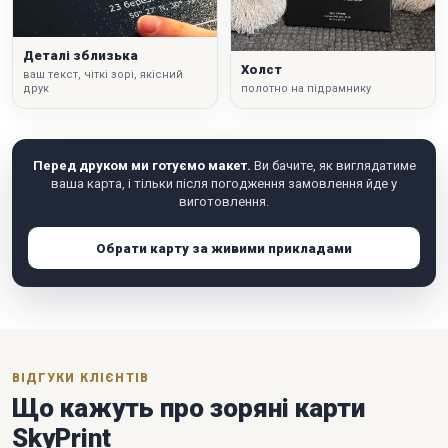
Деталі зблизька
Холст
ваш текст, чіткі зорі, якісний
друк
полотно на підрамнику
Перед друком ми готуємо макет.
Ви бачите, як виглядатиме
ваша карта, і тільки після погодження замовлення йде у
виготовлення.
Обрати карту за живими прикладами
ВІДГУКИ КЛІЄНТІВ
Що кажуть про зоряні карти
SkyPrint