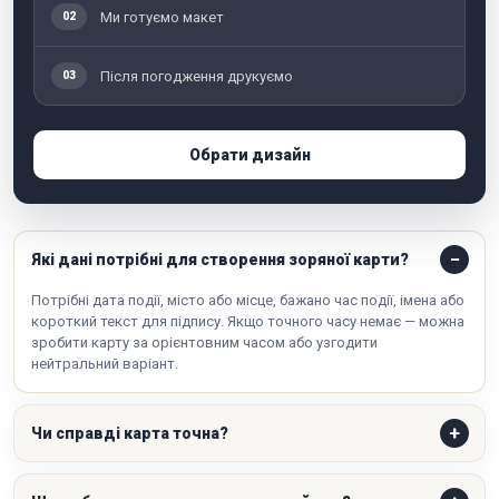
Ми готуємо макет
02
Після погодження друкуємо
03
Обрати дизайн
Які дані потрібні для створення зоряної карти?
Потрібні дата події, місто або місце, бажано час події, імена або
короткий текст для підпису. Якщо точного часу немає — можна
зробити карту за орієнтовним часом або узгодити
нейтральний варіант.
Чи справді карта точна?