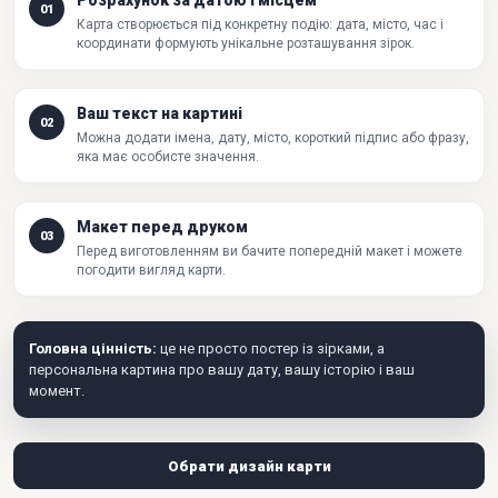
Розрахунок за датою і місцем
01
Карта створюється під конкретну подію: дата, місто, час і
координати формують унікальне розташування зірок.
Ваш текст на картині
02
Можна додати імена, дату, місто, короткий підпис або фразу,
яка має особисте значення.
Макет перед друком
03
Перед виготовленням ви бачите попередній макет і можете
погодити вигляд карти.
Головна цінність:
це не просто постер із зірками, а
персональна картина про вашу дату, вашу історію і ваш
момент.
Обрати дизайн карти