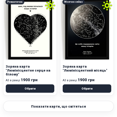
Романтична
Місячне сяйво
Зоряна карта
Зоряна карта
"Люмінісцентне серце на
"Люмінісцентний місяць"
білому"
1900 грн
1900 грн
А3 в рамці
А3 в рамці
Обрати
Обрати
Показати карти, що світяться