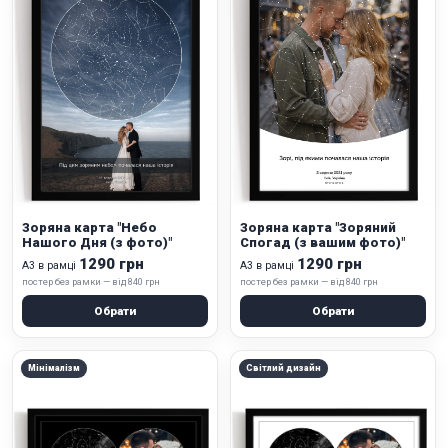
Зоряна карта "Небо
Зоряна карта "Зоряний
Нашого Дня (з фото)"
Спогад (з вашим фото)"
1290 грн
1290 грн
А3 в рамці
А3 в рамці
постер без рамки — від 840 грн
постер без рамки — від 840 грн
Обрати
Обрати
Мінімалізм
Світлий дизайн