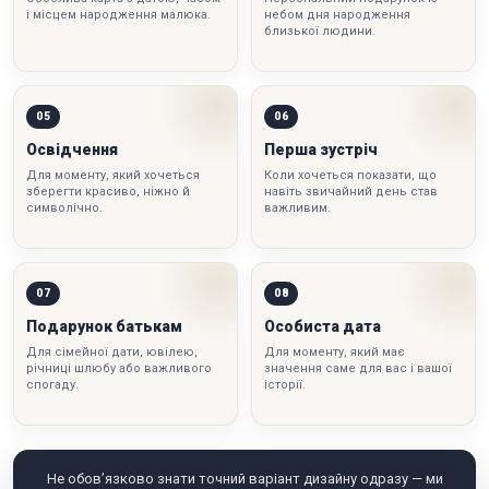
і місцем народження малюка.
небом дня народження
близької людини.
05
06
Освідчення
Перша зустріч
Для моменту, який хочеться
Коли хочеться показати, що
зберегти красиво, ніжно й
навіть звичайний день став
символічно.
важливим.
07
08
Подарунок батькам
Особиста дата
Для сімейної дати, ювілею,
Для моменту, який має
річниці шлюбу або важливого
значення саме для вас і вашої
спогаду.
історії.
Не обов’язково знати точний варіант дизайну одразу — ми