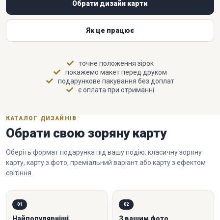
Обрати дизайн карти
Як це працює
точне положення зірок
покажемо макет перед друком
подарункове пакування без доплат
є оплата при отриманні
КАТАЛОГ ДИЗАЙНІВ
Обрати свою зоряну карту
Оберіть формат подарунка під вашу подію: класичну зоряну
карту, карту з фото, преміальний варіант або карту з ефектом
світіння.
01
02
Найпопулярніші
З вашим фото