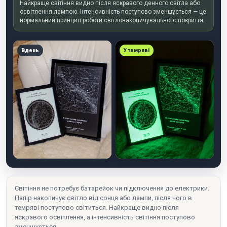
Найкраще світіння видно після яскравого денного світла або
освітлення лампою. Інтенсивність поступово зменшується — це
нормальний принцип роботи світлонакопичувального покриття.
Вдень
У темряві
Світіння не потребує батарейок чи підключення до електрики.
Папір накопичує світло від сонця або лампи, після чого в
темряві поступово світиться. Найкраще видно після
яскравого освітлення, а інтенсивність світіння поступово
зменшується.