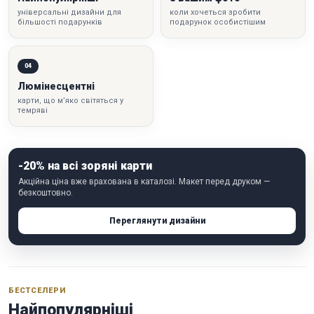
універсальні дизайни для
коли хочеться зробити
більшості подарунків
подарунок особистішим
04
Люмінесцентні
карти, що м’яко світяться у
темряві
-20% на всі зоряні карти
Акційна ціна вже врахована в каталозі. Макет перед друком —
безкоштовно.
Переглянути дизайни
БЕСТСЕЛЕРИ
Найпопулярніші