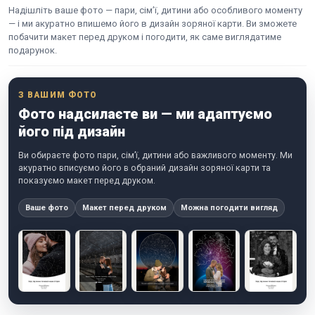
Надішліть ваше фото — пари, сім’ї, дитини або особливого моменту
— і ми акуратно впишемо його в дизайн зоряної карти. Ви зможете
побачити макет перед друком і погодити, як саме виглядатиме
подарунок.
З ВАШИМ ФОТО
Фото надсилаєте ви — ми адаптуємо
його під дизайн
Ви обираєте фото пари, сім’ї, дитини або важливого моменту. Ми
акуратно вписуємо його в обраний дизайн зоряної карти та
показуємо макет перед друком.
Ваше фото
Макет перед друком
Можна погодити вигляд