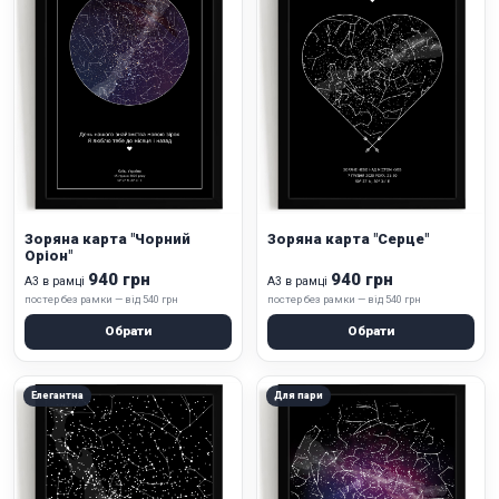
Зоряна карта "Чорний
Зоряна карта "Серце"
Оріон"
940 грн
940 грн
А3 в рамці
А3 в рамці
постер без рамки — від 540 грн
постер без рамки — від 540 грн
Обрати
Обрати
Елегантна
Для пари