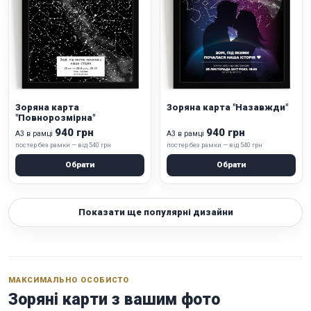
Зоряна карта
Зоряна карта "Назавжди"
"Повнорозмірна"
940 грн
940 грн
А3 в рамці
А3 в рамці
постер без рамки — від 540 грн
постер без рамки — від 540 грн
Обрати
Обрати
Показати ще популярні дизайни
МАКСИМАЛЬНО ОСОБИСТО
Зоряні карти з вашим фото