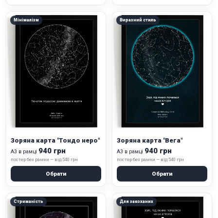
Мінімалізм
Виразний стиль
Зоряна карта "Тондо неро"
Зоряна карта "Вега"
940 грн
940 грн
А3 в рамці
А3 в рамці
постер без рамки — від 540 грн
постер без рамки — від 540 грн
Обрати
Обрати
Стриманість
Для закоханих