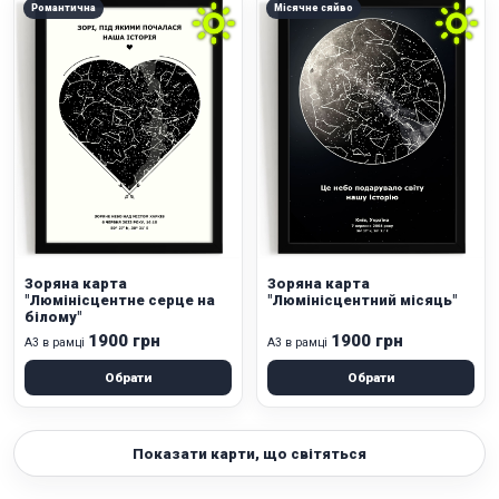
Романтична
Місячне сяйво
Зоряна карта
Зоряна карта
"Люмінісцентне серце на
"Люмінісцентний місяць"
білому"
1900 грн
1900 грн
А3 в рамці
А3 в рамці
Обрати
Обрати
Показати карти, що світяться