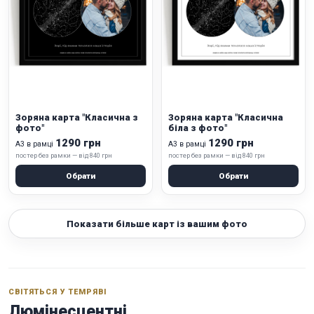
Зоряна карта "Класична з
Зоряна карта "Класична
фото"
біла з фото"
1290 грн
1290 грн
А3 в рамці
А3 в рамці
постер без рамки — від 840 грн
постер без рамки — від 840 грн
Обрати
Обрати
Показати більше карт із вашим фото
СВІТЯТЬСЯ У ТЕМРЯВІ
Люмінесцентні