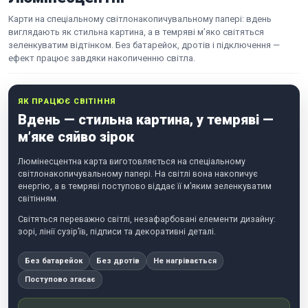
Карти на спеціальному світлонакопичувальному папері: вдень
виглядають як стильна картина, а в темряві м’яко світяться
зеленкуватим відтінком. Без батарейок, дротів і підключення —
ефект працює завдяки накопиченню світла.
ЯК ПРАЦЮЄ СВІТІННЯ
Вдень — стильна картина, у темряві —
м’яке сяйво зірок
Люмінесцентна карта виготовляється на спеціальному
світлонакопичувальному папері. На світлі вона накопичує
енергію, а в темряві поступово віддає її м’яким зеленкуватим
світінням.
Світяться переважно світлі, незафарбовані елементи дизайну:
зорі, лінії сузір’їв, підписи та декоративні деталі.
Без батарейок
Без дротів
Не нагрівається
Поступово згасає