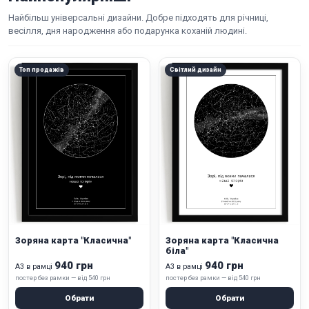
Найбільш універсальні дизайни. Добре підходять для річниці,
весілля, дня народження або подарунка коханій людині.
Топ продажів
Світлий дизайн
Зоряна карта "Класична"
Зоряна карта "Класична
біла"
940 грн
940 грн
А3 в рамці
А3 в рамці
постер без рамки — від 540 грн
постер без рамки — від 540 грн
Обрати
Обрати