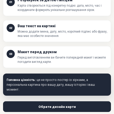
Розрахунок за датою і місцем
01
Карта створюється під конкретну подію: дата, місто, час і
координати формують унікальне розташування зірок.
Ваш текст на картині
02
Можна додати імена, дату, місто, короткий підпис або фразу,
яка має особисте значення.
Макет перед друком
03
Перед виготовленням ви бачите попередній макет і можете
погодити вигляд карти.
Головна цінність:
це не просто постер із зірками, а
персональна картина про вашу дату, вашу історію і ваш
момент.
Обрати дизайн карти