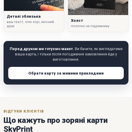
Деталі зблизька
Холст
ваш текст, чіткі зорі, якісний
друк
полотно на підрамнику
Перед друком ми готуємо макет.
Ви бачите, як виглядатиме
ваша карта, і тільки після погодження замовлення йде у
виготовлення.
Обрати карту за живими прикладами
ВІДГУКИ КЛІЄНТІВ
Що кажуть про зоряні карти
SkyPrint