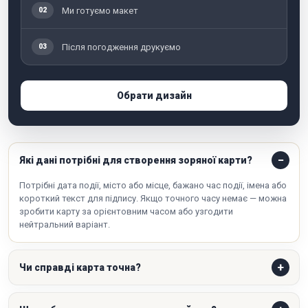
Ми готуємо макет
02
Після погодження друкуємо
03
Обрати дизайн
Які дані потрібні для створення зоряної карти?
Потрібні дата події, місто або місце, бажано час події, імена або
короткий текст для підпису. Якщо точного часу немає — можна
зробити карту за орієнтовним часом або узгодити
нейтральний варіант.
Чи справді карта точна?