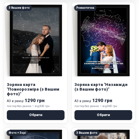
З Вашим фото
Романтична
Зоряна карта
Зоряна карта "Назавжди
"Повнорозміра (з Вашим
(з Вашим фото)"
фото)"
1290 грн
1290 грн
А3 в рамці
А3 в рамці
постер без рамки — від 840 грн
постер без рамки — від 840 грн
Обрати
Обрати
Фото + Зорі
З Вашим фото