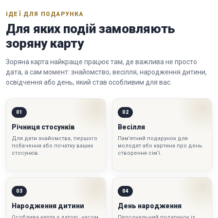
ІДЕЇ ДЛЯ ПОДАРУНКА
Для яких подій замовляють
зоряну карту
Зоряна карта найкраще працює там, де важлива не просто
дата, а сам момент: знайомство, весілля, народження дитини,
освідчення або день, який став особливим для вас.
01
02
Річниця стосунків
Весілля
Для дати знайомства, першого
Пам’ятний подарунок для
побачення або початку ваших
молодят або картина про день
стосунків.
створення сім’ї.
03
04
Народження дитини
День народження
Особлива карта з датою, часом
Персональний подарунок із