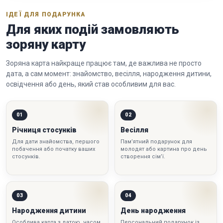
ІДЕЇ ДЛЯ ПОДАРУНКА
Для яких подій замовляють
зоряну карту
Зоряна карта найкраще працює там, де важлива не просто
дата, а сам момент: знайомство, весілля, народження дитини,
освідчення або день, який став особливим для вас.
01
02
Річниця стосунків
Весілля
Для дати знайомства, першого
Пам’ятний подарунок для
побачення або початку ваших
молодят або картина про день
стосунків.
створення сім’ї.
03
04
Народження дитини
День народження
Особлива карта з датою, часом
Персональний подарунок із