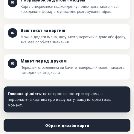
Розрахунок за датою і місцем
01
Карта створюється під конкретну подію: дата, місто, час і
координати формують унікальне розташування зірок.
Ваш текст на картині
02
Можна додати імена, дату, місто, короткий підпис або фразу,
яка має особисте значення.
Макет перед друком
03
Перед виготовленням ви бачите попередній макет і можете
погодити вигляд карти.
Головна цінність:
це не просто постер із зірками, а
персональна картина про вашу дату, вашу історію і ваш
момент.
Обрати дизайн карти