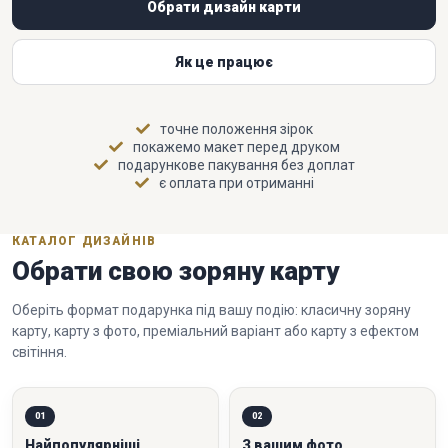
Обрати дизайн карти
Як це працює
точне положення зірок
покажемо макет перед друком
подарункове пакування без доплат
є оплата при отриманні
КАТАЛОГ ДИЗАЙНІВ
Обрати свою зоряну карту
Оберіть формат подарунка під вашу подію: класичну зоряну
карту, карту з фото, преміальний варіант або карту з ефектом
світіння.
01
02
Найпопулярніші
З вашим фото