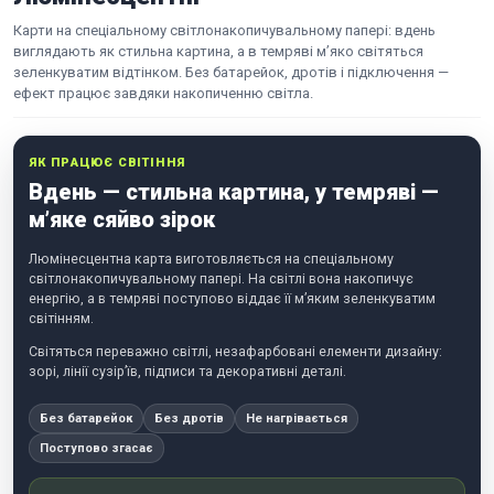
Карти на спеціальному світлонакопичувальному папері: вдень
виглядають як стильна картина, а в темряві м’яко світяться
зеленкуватим відтінком. Без батарейок, дротів і підключення —
ефект працює завдяки накопиченню світла.
ЯК ПРАЦЮЄ СВІТІННЯ
Вдень — стильна картина, у темряві —
м’яке сяйво зірок
Люмінесцентна карта виготовляється на спеціальному
світлонакопичувальному папері. На світлі вона накопичує
енергію, а в темряві поступово віддає її м’яким зеленкуватим
світінням.
Світяться переважно світлі, незафарбовані елементи дизайну:
зорі, лінії сузір’їв, підписи та декоративні деталі.
Без батарейок
Без дротів
Не нагрівається
Поступово згасає