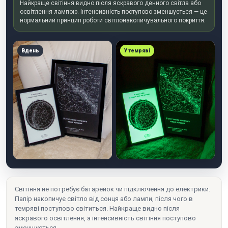
Найкраще світіння видно після яскравого денного світла або
освітлення лампою. Інтенсивність поступово зменшується — це
нормальний принцип роботи світлонакопичувального покриття.
Вдень
У темряві
Світіння не потребує батарейок чи підключення до електрики.
Папір накопичує світло від сонця або лампи, після чого в
темряві поступово світиться. Найкраще видно після
яскравого освітлення, а інтенсивність світіння поступово
зменшується.