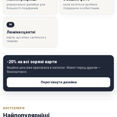
універсальні дизайни для
коли хочеться зробити
більшості подарунків
подарунок особистішим
04
Люмінесцентні
карти, що м’яко світяться у
темряві
-20% на всі зоряні карти
Акційна ціна вже врахована в каталозі. Макет перед друком —
безкоштовно.
Переглянути дизайни
БЕСТСЕЛЕРИ
Найпопулярніші