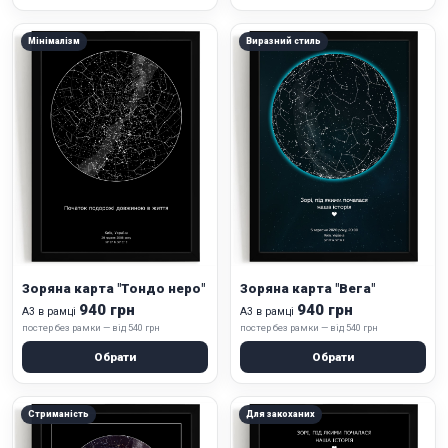
Мінімалізм
Виразний стиль
Зоряна карта "Тондо неро"
Зоряна карта "Вега"
940 грн
940 грн
А3 в рамці
А3 в рамці
постер без рамки — від 540 грн
постер без рамки — від 540 грн
Обрати
Обрати
Стриманість
Для закоханих