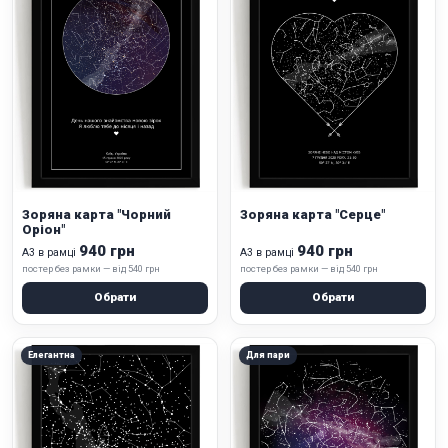
Зоряна карта "Чорний
Зоряна карта "Серце"
Оріон"
940 грн
940 грн
А3 в рамці
А3 в рамці
постер без рамки — від 540 грн
постер без рамки — від 540 грн
Обрати
Обрати
Елегантна
Для пари