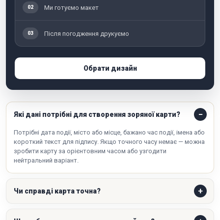
Ми готуємо макет
02
Після погодження друкуємо
03
Обрати дизайн
Які дані потрібні для створення зоряної карти?
Потрібні дата події, місто або місце, бажано час події, імена або
короткий текст для підпису. Якщо точного часу немає — можна
зробити карту за орієнтовним часом або узгодити
нейтральний варіант.
Чи справді карта точна?