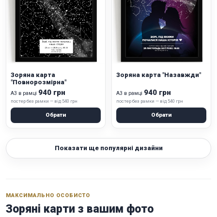
Зоряна карта
Зоряна карта "Назавжди"
"Повнорозмірна"
940 грн
940 грн
А3 в рамці
А3 в рамці
постер без рамки — від 540 грн
постер без рамки — від 540 грн
Обрати
Обрати
Показати ще популярні дизайни
МАКСИМАЛЬНО ОСОБИСТО
Зоряні карти з вашим фото