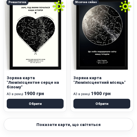
Романтична
Місячне сяйво
Зоряна карта
Зоряна карта
"Люмінісцентне серце на
"Люмінісцентний місяць"
білому"
1900 грн
1900 грн
А3 в рамці
А3 в рамці
Обрати
Обрати
Показати карти, що світяться