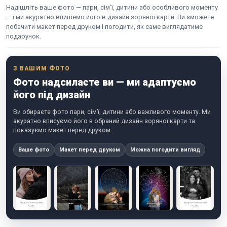
Надішліть ваше фото — пари, сім’ї, дитини або особливого моменту
— і ми акуратно впишемо його в дизайн зоряної карти. Ви зможете
побачити макет перед друком і погодити, як саме виглядатиме
подарунок.
З ВАШИМ ФОТО
Фото надсилаєте ви — ми адаптуємо
його під дизайн
Ви обираєте фото пари, сім’ї, дитини або важливого моменту. Ми
акуратно вписуємо його в обраний дизайн зоряної карти та
показуємо макет перед друком.
Ваше фото
Макет перед друком
Можна погодити вигляд