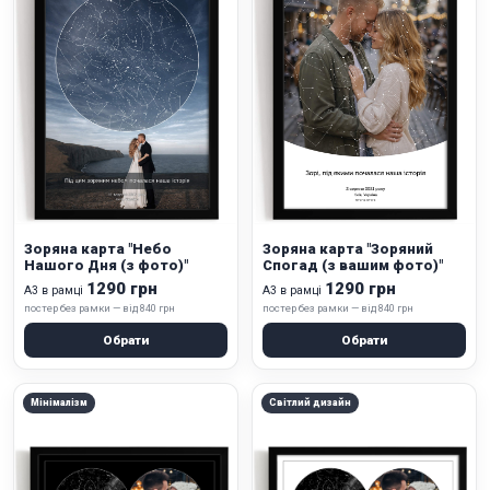
Зоряна карта "Небо
Зоряна карта "Зоряний
Нашого Дня (з фото)"
Спогад (з вашим фото)"
1290 грн
1290 грн
А3 в рамці
А3 в рамці
постер без рамки — від 840 грн
постер без рамки — від 840 грн
Обрати
Обрати
Мінімалізм
Світлий дизайн