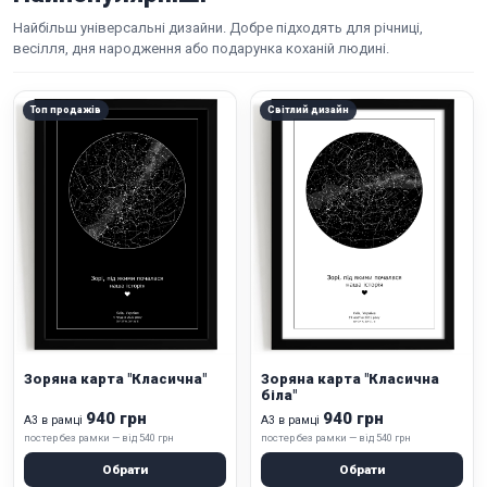
Найбільш універсальні дизайни. Добре підходять для річниці,
весілля, дня народження або подарунка коханій людині.
Топ продажів
Світлий дизайн
Зоряна карта "Класична"
Зоряна карта "Класична
біла"
940 грн
940 грн
А3 в рамці
А3 в рамці
постер без рамки — від 540 грн
постер без рамки — від 540 грн
Обрати
Обрати