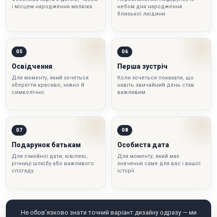
і місцем народження малюка.
небом дня народження
близької людини.
05
06
Освідчення
Перша зустріч
Для моменту, який хочеться
Коли хочеться показати, що
зберегти красиво, ніжно й
навіть звичайний день став
символічно.
важливим.
07
08
Подарунок батькам
Особиста дата
Для сімейної дати, ювілею,
Для моменту, який має
річниці шлюбу або важливого
значення саме для вас і вашої
спогаду.
історії.
Не обов’язково знати точний варіант дизайну одразу — ми