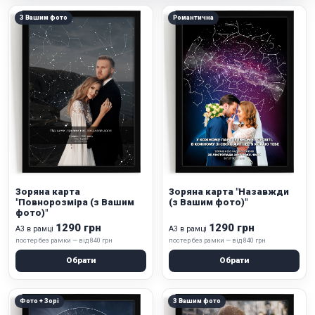
З Вашим фото
Романтична
Зоряна карта
Зоряна карта "Назавжди
"Повнорозміра (з Вашим
(з Вашим фото)"
фото)"
1290 грн
1290 грн
А3 в рамці
А3 в рамці
постер без рамки — від 840 грн
постер без рамки — від 840 грн
Обрати
Обрати
Фото + Зорі
З Вашим фото