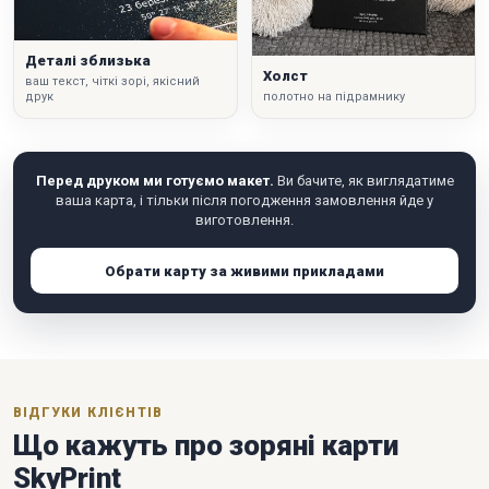
Деталі зблизька
Холст
ваш текст, чіткі зорі, якісний
друк
полотно на підрамнику
Перед друком ми готуємо макет.
Ви бачите, як виглядатиме
ваша карта, і тільки після погодження замовлення йде у
виготовлення.
Обрати карту за живими прикладами
ВІДГУКИ КЛІЄНТІВ
Що кажуть про зоряні карти
SkyPrint