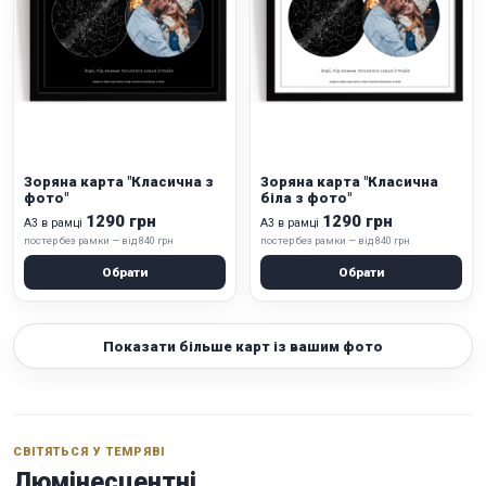
Зоряна карта "Класична з
Зоряна карта "Класична
фото"
біла з фото"
1290 грн
1290 грн
А3 в рамці
А3 в рамці
постер без рамки — від 840 грн
постер без рамки — від 840 грн
Обрати
Обрати
Показати більше карт із вашим фото
СВІТЯТЬСЯ У ТЕМРЯВІ
Люмінесцентні