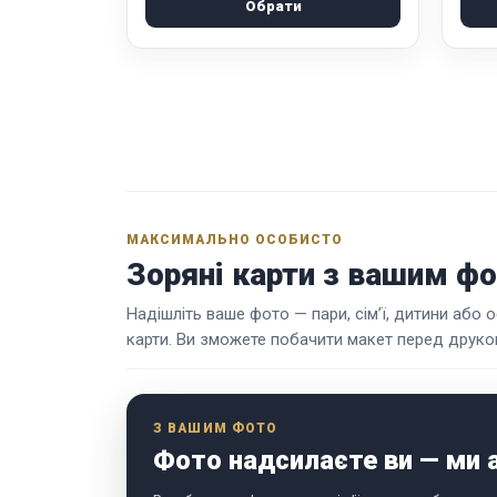
Обрати
МАКСИМАЛЬНО ОСОБИСТО
Зоряні карти з вашим ф
Надішліть ваше фото — пари, сім’ї, дитини або
карти. Ви зможете побачити макет перед друком
З ВАШИМ ФОТО
Фото надсилаєте ви — ми 