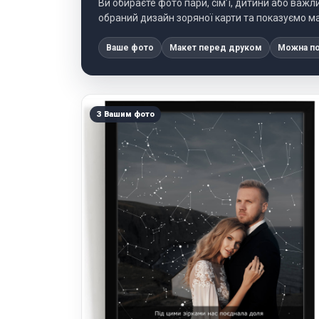
Ви обираєте фото пари, сім’ї, дитини або важ
обраний дизайн зоряної карти та показуємо м
Ваше фото
Макет перед друком
Можна по
З Вашим фото