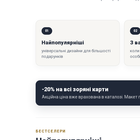
01
02
Найпопулярніші
З в
універсальні дизайни для більшості
коли
подарунків
особ
-20% на всі зоряні карти
Акційна ціна вже врахована в каталозі. Макет
БЕСТСЕЛЕРИ