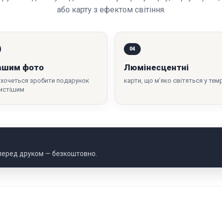
або карту з ефектом світіння.
04
ашим фото
Люмінесцентні
 хочеться зробити подарунок
карти, що м’яко світяться у тем
истішим
 перед друком — безкоштовно.