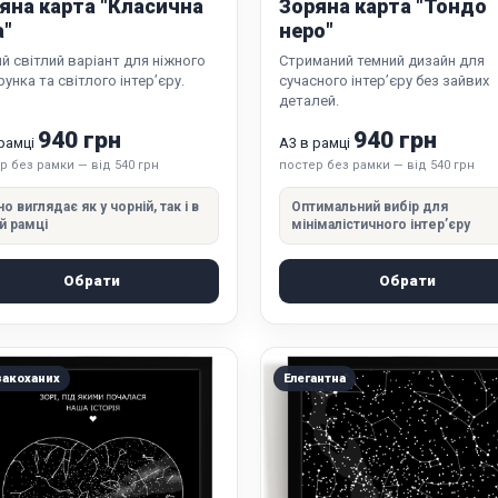
яна карта "Класична
Зоряна карта "Тондо
а"
неро"
й світлий варіант для ніжного
Стриманий темний дизайн для
унка та світлого інтер’єру.
сучасного інтер’єру без зайвих
деталей.
940 грн
940 грн
 рамці
А3 в рамці
р без рамки — від 540 грн
постер без рамки — від 540 грн
но виглядає як у чорній, так і в
Оптимальний вибір для
ій рамці
мінімалістичного інтер’єру
Обрати
Обрати
закоханих
Елегантна