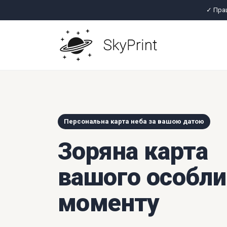
✓ Пра
Персональна карта неба за вашою датою
Зоряна карта
вашого особли
моменту