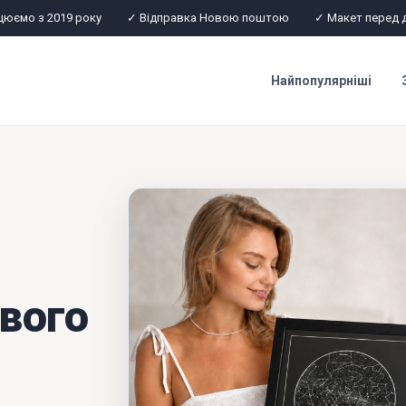
цюємо з 2019 року
✓ Відправка Новою поштою
✓ Макет перед 
Найпопулярніші
вого