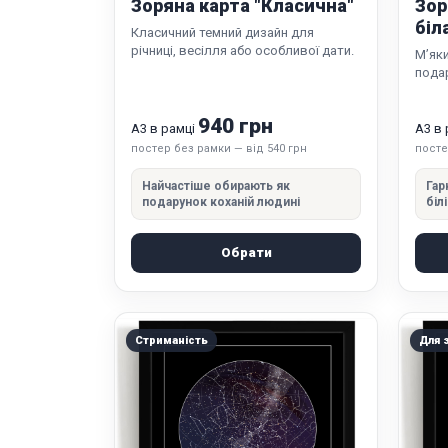
Зоряна карта "Класична"
Зор
біл
Класичний темний дизайн для
річниці, весілля або особливої дати.
М’яки
подар
940 грн
А3 в рамці
А3 в
постер без рамки — від 540 грн
посте
Найчастіше обирають як
Гар
подарунок коханій людині
біл
Обрати
Стриманість
Для 