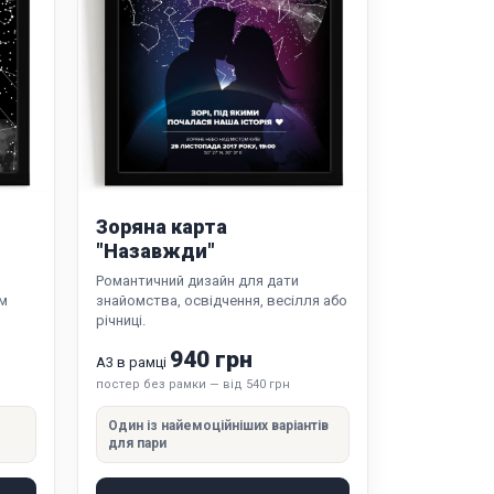
Зоряна карта
"Назавжди"
Романтичний дизайн для дати
им
знайомства, освідчення, весілля або
річниці.
940 грн
А3 в рамці
постер без рамки — від 540 грн
Один із найемоційніших варіантів
для пари