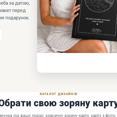
еба за датою,
 макет перед
ме подарунок.
КАТАЛОГ ДИЗАЙНІВ
Обрати свою зоряну карт
рунка під вашу подію: класичну зоряну карту, карту з фото,