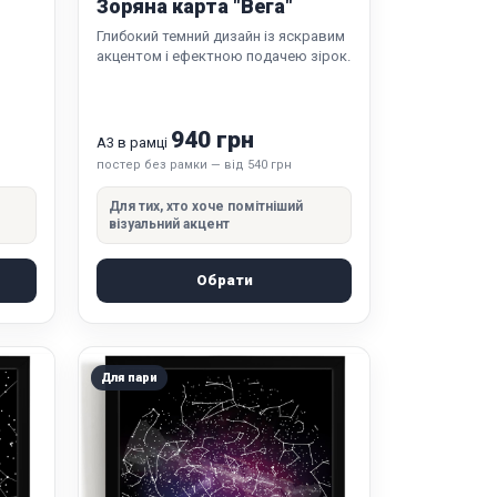
Зоряна карта "Вега"
Глибокий темний дизайн із яскравим
акцентом і ефектною подачею зірок.
940 грн
А3 в рамці
постер без рамки — від 540 грн
Для тих, хто хоче помітніший
візуальний акцент
Обрати
Для пари