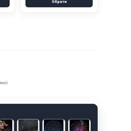
Обрати
яної