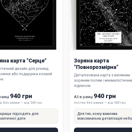
яна карта "Серце"
Зоряна карта
"Повнорозмірна"
тичний дизайн для річниці,
чення або подарунка коханій
Деталізована карта з великим
ні.
зоряним полем і мінімалістичн
підписом.
940 грн
940 грн
 рамці
А3 в рамці
р без рамки — від 540 грн
постер без рамки — від 540 грн
краще підходить для
Для тих, кому важлива
античної дати
максимальна деталізація неба