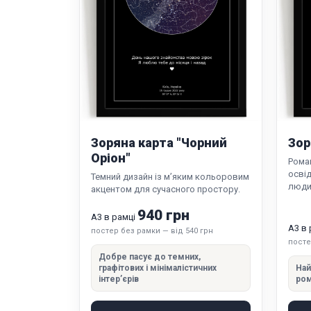
Зоряна карта "Чорний
Зор
Оріон"
Роман
освід
Темний дизайн із м’яким кольоровим
люди
акцентом для сучасного простору.
940 грн
А3 в рамці
А3 в
постер без рамки — від 540 грн
посте
Добре пасує до темних,
графітових і мінімалістичних
Най
інтер’єрів
ром