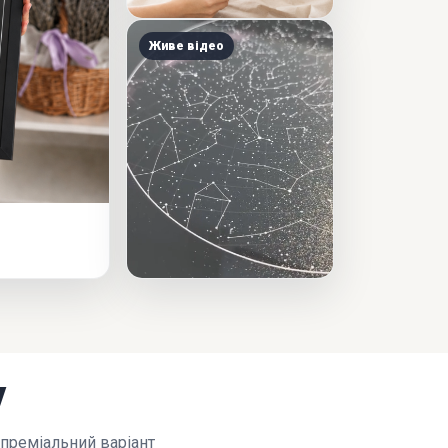
Живе відео
у
 преміальний варіант