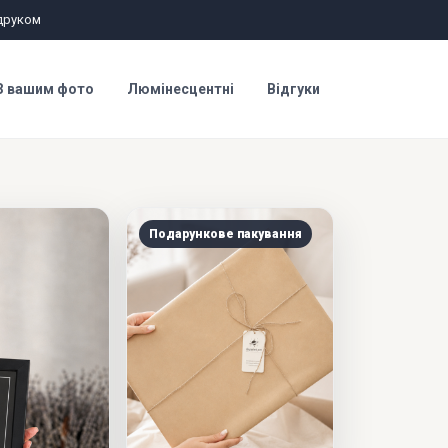
друком
З вашим фото
Люмінесцентні
Відгуки
Подарункове пакування