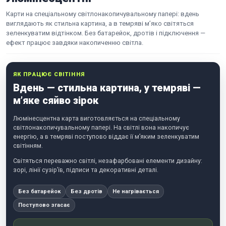
Карти на спеціальному світлонакопичувальному папері: вдень
виглядають як стильна картина, а в темряві м’яко світяться
зеленкуватим відтінком. Без батарейок, дротів і підключення —
ефект працює завдяки накопиченню світла.
ЯК ПРАЦЮЄ СВІТІННЯ
Вдень — стильна картина, у темряві —
м’яке сяйво зірок
Люмінесцентна карта виготовляється на спеціальному
світлонакопичувальному папері. На світлі вона накопичує
енергію, а в темряві поступово віддає її м’яким зеленкуватим
світінням.
Світяться переважно світлі, незафарбовані елементи дизайну:
зорі, лінії сузір’їв, підписи та декоративні деталі.
Без батарейок
Без дротів
Не нагрівається
Поступово згасає