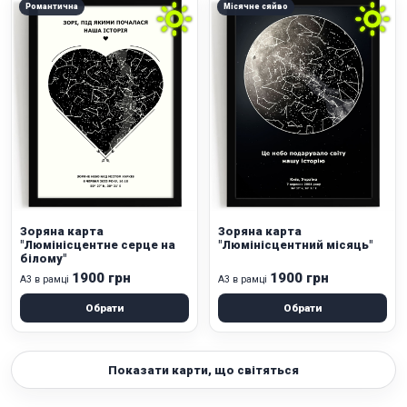
Романтична
Місячне сяйво
Зоряна карта
Зоряна карта
"Люмінісцентне серце на
"Люмінісцентний місяць"
білому"
1900 грн
1900 грн
А3 в рамці
А3 в рамці
Обрати
Обрати
Показати карти, що світяться