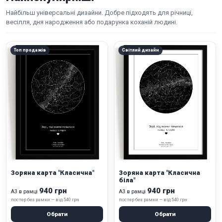
Найбільш універсальні дизайни. Добре підходять для річниці,
весілля, дня народження або подарунка коханій людині.
Топ продажів
Світлий дизайн
Зоряна карта "Класична"
Зоряна карта "Класична
біла"
940 грн
940 грн
А3 в рамці
А3 в рамці
постер без рамки — від 540 грн
постер без рамки — від 540 грн
Обрати
Обрати