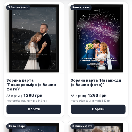
З Вашим фото
Романтична
Зоряна карта
Зоряна карта "Назавжди
"Повнорозміра (з Вашим
(з Вашим фото)"
фото)"
1290 грн
1290 грн
А3 в рамці
А3 в рамці
постер без рамки — від 840 грн
постер без рамки — від 840 грн
Обрати
Обрати
Фото + Зорі
З Вашим фото