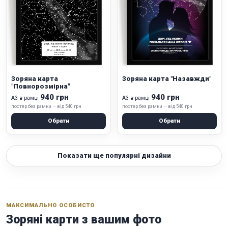
Зоряна карта
Зоряна карта "Назавжди"
"Повнорозмірна"
940 грн
940 грн
А3 в рамці
А3 в рамці
постер без рамки — від 540 грн
постер без рамки — від 540 грн
Обрати
Обрати
Показати ще популярні дизайни
МАКСИМАЛЬНО ОСОБИСТО
Зоряні карти з вашим фото