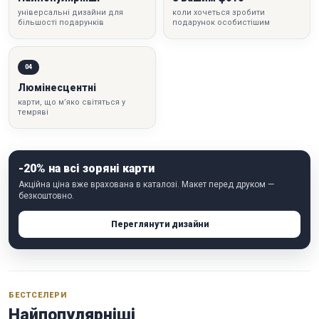
універсальні дизайни для
коли хочеться зробити
більшості подарунків
подарунок особистішим
04
Люмінесцентні
карти, що м’яко світяться у
темряві
-20% на всі зоряні карти
Акційна ціна вже врахована в каталозі. Макет перед друком —
безкоштовно.
Переглянути дизайни
БЕСТСЕЛЕРИ
Найпопулярніші