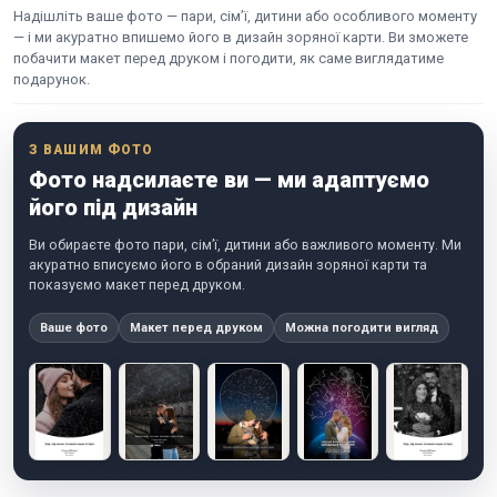
Надішліть ваше фото — пари, сім’ї, дитини або особливого моменту
— і ми акуратно впишемо його в дизайн зоряної карти. Ви зможете
побачити макет перед друком і погодити, як саме виглядатиме
подарунок.
З ВАШИМ ФОТО
Фото надсилаєте ви — ми адаптуємо
його під дизайн
Ви обираєте фото пари, сім’ї, дитини або важливого моменту. Ми
акуратно вписуємо його в обраний дизайн зоряної карти та
показуємо макет перед друком.
Ваше фото
Макет перед друком
Можна погодити вигляд