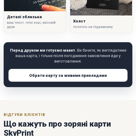
Деталі зблизька
Холст
ваш текст, чіткі зорі, якісний
друк
полотно на підрамнику
Перед друком ми готуємо макет.
Ви бачите, як виглядатиме
ваша карта, і тільки після погодження замовлення йде у
виготовлення.
Обрати карту за живими прикладами
ВІДГУКИ КЛІЄНТІВ
Що кажуть про зоряні карти
SkyPrint