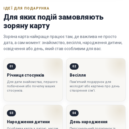
ІДЕЇ ДЛЯ ПОДАРУНКА
Для яких подій замовляють
зоряну карту
Зоряна карта найкраще працює там, де важлива не просто
дата, а сам момент: знайомство, весілля, народження дитини,
освідчення або день, який став особливим для вас.
01
02
Річниця стосунків
Весілля
Для дати знайомства, першого
Пам’ятний подарунок для
побачення або початку ваших
молодят або картина про день
стосунків.
створення сім’ї.
03
04
Народження дитини
День народження
Особлива карта з датою, часом
Персональний подарунок із