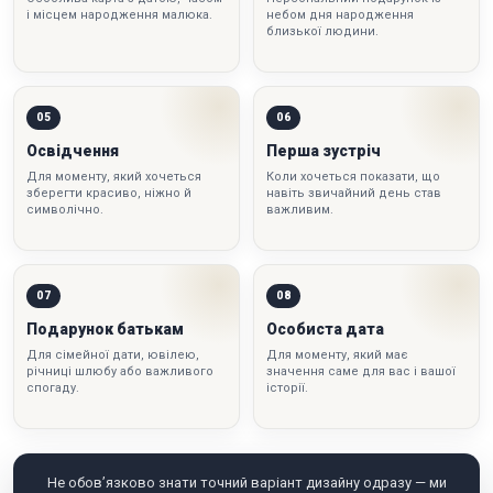
і місцем народження малюка.
небом дня народження
близької людини.
05
06
Освідчення
Перша зустріч
Для моменту, який хочеться
Коли хочеться показати, що
зберегти красиво, ніжно й
навіть звичайний день став
символічно.
важливим.
07
08
Подарунок батькам
Особиста дата
Для сімейної дати, ювілею,
Для моменту, який має
річниці шлюбу або важливого
значення саме для вас і вашої
спогаду.
історії.
Не обов’язково знати точний варіант дизайну одразу — ми