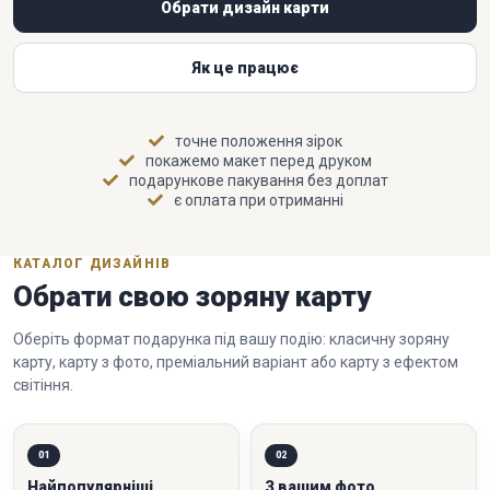
Обрати дизайн карти
Як це працює
точне положення зірок
покажемо макет перед друком
подарункове пакування без доплат
є оплата при отриманні
КАТАЛОГ ДИЗАЙНІВ
Обрати свою зоряну карту
Оберіть формат подарунка під вашу подію: класичну зоряну
карту, карту з фото, преміальний варіант або карту з ефектом
світіння.
01
02
Найпопулярніші
З вашим фото