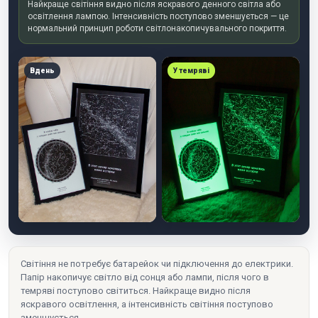
Найкраще світіння видно після яскравого денного світла або
освітлення лампою. Інтенсивність поступово зменшується — це
нормальний принцип роботи світлонакопичувального покриття.
Вдень
У темряві
Світіння не потребує батарейок чи підключення до електрики.
Папір накопичує світло від сонця або лампи, після чого в
темряві поступово світиться. Найкраще видно після
яскравого освітлення, а інтенсивність світіння поступово
зменшується.