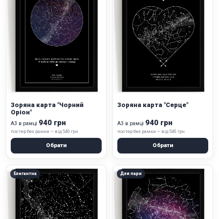
Зоряна карта "Чорний
Зоряна карта "Серце"
Оріон"
940 грн
940 грн
А3 в рамці
А3 в рамці
постер без рамки — від 540 грн
постер без рамки — від 540 грн
Обрати
Обрати
Елегантна
Для пари