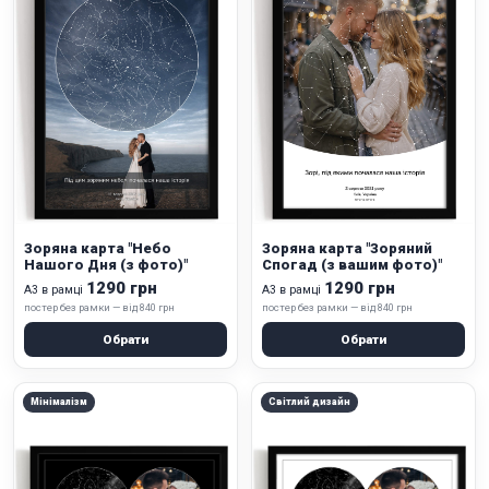
Зоряна карта "Небо
Зоряна карта "Зоряний
Нашого Дня (з фото)"
Спогад (з вашим фото)"
1290 грн
1290 грн
А3 в рамці
А3 в рамці
постер без рамки — від 840 грн
постер без рамки — від 840 грн
Обрати
Обрати
Мінімалізм
Світлий дизайн