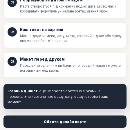
Розрахунок за датою і місцем
01
Карта створюється під конкретну подію: дата, місто, час і
координати формують унікальне розташування зірок.
Ваш текст на картині
02
Можна додати імена, дату, місто, короткий підпис або фразу,
яка має особисте значення.
Макет перед друком
03
Перед виготовленням ви бачите попередній макет і можете
погодити вигляд карти.
Головна цінність:
це не просто постер із зірками, а
персональна картина про вашу дату, вашу історію і ваш
момент.
Обрати дизайн карти