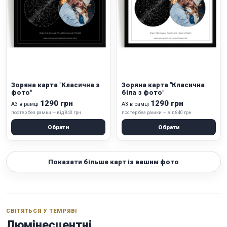
Зоряна карта "Класична з
Зоряна карта "Класична
фото"
біла з фото"
1290 грн
1290 грн
А3 в рамці
А3 в рамці
постер без рамки — від 840 грн
постер без рамки — від 840 грн
Обрати
Обрати
Показати більше карт із вашим фото
СВІТЯТЬСЯ У ТЕМРЯВІ
Люмінесцентні