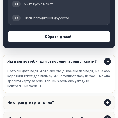
Ми готуємо макет
02
Після погодження друкуємо
03
Обрати дизайн
Які дані потрібні для створення зоряної карти?
Потрібні дата події, місто або місце, бажано час події, імена або
короткий текст для підпису. Якщо точного часу немає — можна
зробити карту за орієнтовним часом або узгодити
нейтральний варіант.
Чи справді карта точна?