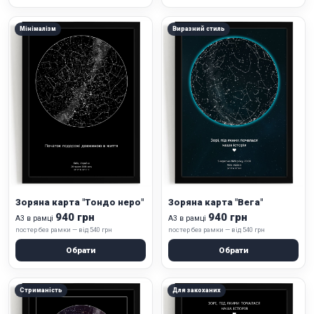
Мінімалізм
Виразний стиль
Зоряна карта "Тондо неро"
Зоряна карта "Вега"
940 грн
940 грн
А3 в рамці
А3 в рамці
постер без рамки — від 540 грн
постер без рамки — від 540 грн
Обрати
Обрати
Стриманість
Для закоханих