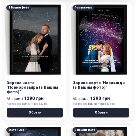
З Вашим фото
Романтична
Зоряна карта
Зоряна карта "Назавжди
"Повнорозміра (з Вашим
(з Вашим фото)"
фото)"
1290 грн
1290 грн
А3 в рамці
А3 в рамці
постер без рамки — від 840 грн
постер без рамки — від 840 грн
Обрати
Обрати
Фото + Зорі
З Вашим фото