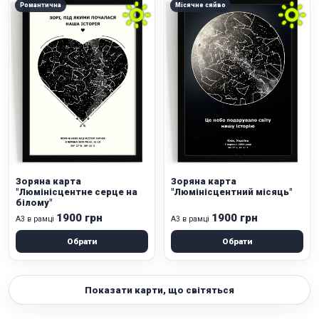
Романтична
Місячне сяйво
Зоряна карта
Зоряна карта
"Люмінісцентне серце на
"Люмінісцентний місяць"
білому"
1900 грн
1900 грн
А3 в рамці
А3 в рамці
Обрати
Обрати
Показати карти, що світяться