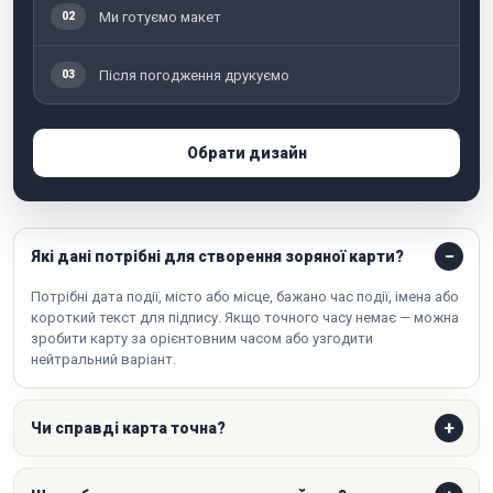
Ми готуємо макет
02
Після погодження друкуємо
03
Обрати дизайн
Які дані потрібні для створення зоряної карти?
Потрібні дата події, місто або місце, бажано час події, імена або
короткий текст для підпису. Якщо точного часу немає — можна
зробити карту за орієнтовним часом або узгодити
нейтральний варіант.
Чи справді карта точна?