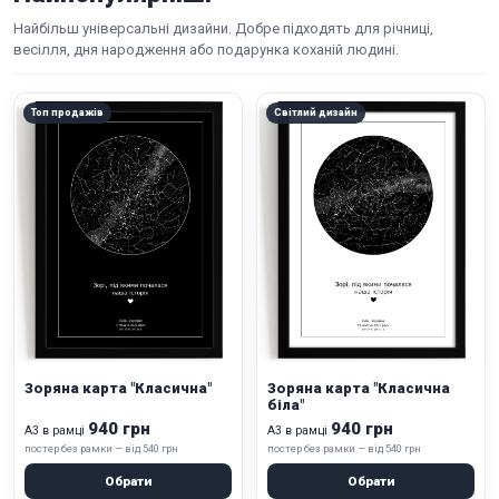
Найбільш універсальні дизайни. Добре підходять для річниці,
весілля, дня народження або подарунка коханій людині.
Топ продажів
Світлий дизайн
Зоряна карта "Класична"
Зоряна карта "Класична
біла"
940 грн
940 грн
А3 в рамці
А3 в рамці
постер без рамки — від 540 грн
постер без рамки — від 540 грн
Обрати
Обрати