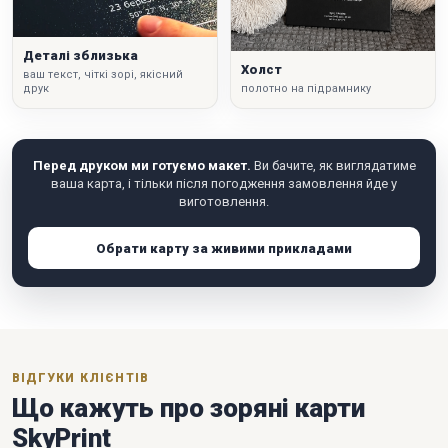
Деталі зблизька
Холст
ваш текст, чіткі зорі, якісний
друк
полотно на підрамнику
Перед друком ми готуємо макет.
Ви бачите, як виглядатиме
ваша карта, і тільки після погодження замовлення йде у
виготовлення.
Обрати карту за живими прикладами
ВІДГУКИ КЛІЄНТІВ
Що кажуть про зоряні карти
SkyPrint