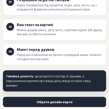
Розрахунок за датою і місцем
01
Карта створюється під конкретну подію: дата, місто, час і
координати формують унікальне розташування зірок.
Ваш текст на картині
02
Можна додати імена, дату, місто, короткий підпис або фразу,
яка має особисте значення.
Макет перед друком
03
Перед виготовленням ви бачите попередній макет і можете
погодити вигляд карти.
Головна цінність:
це не просто постер із зірками, а
персональна картина про вашу дату, вашу історію і ваш
момент.
Обрати дизайн карти