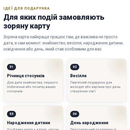
ІДЕЇ ДЛЯ ПОДАРУНКА
Для яких подій замовляють
зоряну карту
Зоряна карта найкраще працює там, де важлива не просто
дата, а сам момент: знайомство, весілля, народження дитини,
освідчення або день, який став особливим для вас.
01
02
Річниця стосунків
Весілля
Для дати знайомства, першого
Пам’ятний подарунок для
побачення або початку ваших
молодят або картина про день
стосунків.
створення сім’ї.
03
04
Народження дитини
День народження
Особлива карта з датою, часом
Персональний подарунок із