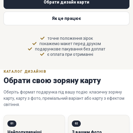
Обрати дизайн карти
Як це працює
точне положення зірок
покажемо макет перед друком
подарункове пакування без доплат
є оплата при отриманні
КАТАЛОГ ДИЗАЙНІВ
Обрати свою зоряну карту
Оберіть формат подарунка під вашу подію: класичну зоряну
карту, карту з фото, преміальний варіант або карту з ефектом
світіння.
01
02
Найпопулярніші
З вашим фото