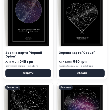
Зоряна карта "Чорний
Зоряна карта "Серце"
Оріон"
940 грн
940 грн
А3 в рамці
А3 в рамці
постер без рамки — від 540 грн
постер без рамки — від 540 грн
Обрати
Обрати
Елегантна
Для пари