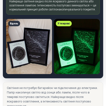
Найкраще світіння видно після яскравого денного світла або
освітлення лампою. Інтенсивність поступово зменшується — це
нормальний принцип роботи світлонакопичувального покриття.
Вдень
У темряві
Світіння не потребує батарейок чи підключення до електрики.
Папір накопичує світло від сонця або лампи, після чого в
темряві поступово світиться. Найкраще видно після
яскравого освітлення, а інтенсивність світіння поступово
зменшується.