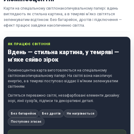
Карти на спеціальному світлонакопичувальному папері: вдень
виглядають як стильна картина, а в темряві м’яко світяться
зеленкуватим відтінком. Без батарейок, дротів і підключення —
ефект працює завдяки накопиченню світла.
ЯК ПРАЦЮЄ СВІТІННЯ
Вдень — стильна картина, у темряві —
м’яке сяйво зірок
Люмінесцентна карта виготовляється на спеціальному
світлонакопичувальному папері. На світлі вона накопичує
енергію, а в темряві поступово віддає її м’яким зеленкуватим
світінням.
Світяться переважно світлі, незафарбовані елементи дизайну:
зорі, лінії сузір’їв, підписи та декоративні деталі.
Без батарейок
Без дротів
Не нагрівається
Поступово згасає