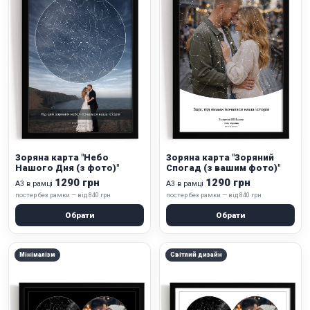
Зоряна карта "Небо
Зоряна карта "Зоряний
Нашого Дня (з фото)"
Спогад (з вашим фото)"
1290 грн
1290 грн
А3 в рамці
А3 в рамці
постер без рамки — від 840 грн
постер без рамки — від 840 грн
Обрати
Обрати
Мінімалізм
Світлий дизайн