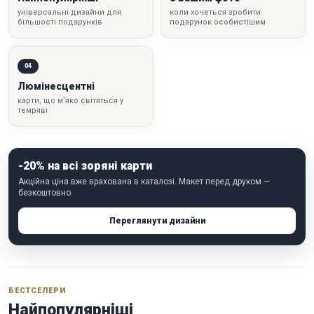
універсальні дизайни для
коли хочеться зробити
більшості подарунків
подарунок особистішим
04
Люмінесцентні
карти, що м’яко світяться у
темряві
-20% на всі зоряні карти
Акційна ціна вже врахована в каталозі. Макет перед друком —
безкоштовно.
Переглянути дизайни
БЕСТСЕЛЕРИ
Найпопулярніші