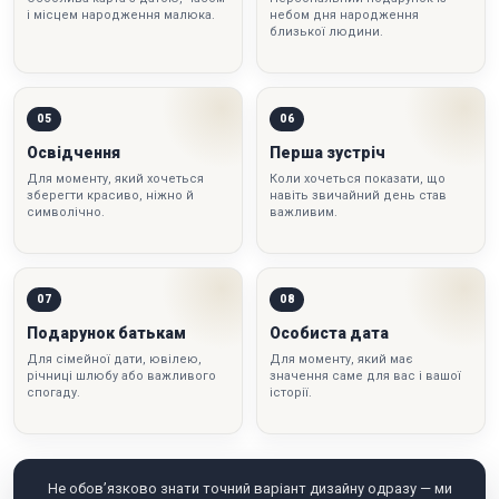
і місцем народження малюка.
небом дня народження
близької людини.
05
06
Освідчення
Перша зустріч
Для моменту, який хочеться
Коли хочеться показати, що
зберегти красиво, ніжно й
навіть звичайний день став
символічно.
важливим.
07
08
Подарунок батькам
Особиста дата
Для сімейної дати, ювілею,
Для моменту, який має
річниці шлюбу або важливого
значення саме для вас і вашої
спогаду.
історії.
Не обов’язково знати точний варіант дизайну одразу — ми