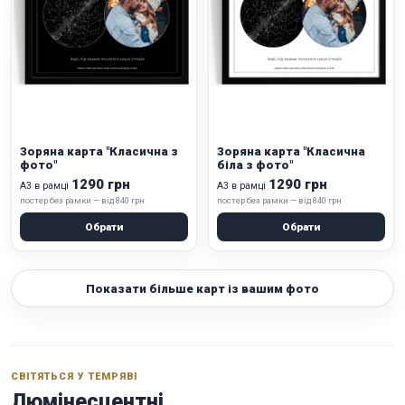
Зоряна карта "Класична з
Зоряна карта "Класична
фото"
біла з фото"
1290 грн
1290 грн
А3 в рамці
А3 в рамці
постер без рамки — від 840 грн
постер без рамки — від 840 грн
Обрати
Обрати
Показати більше карт із вашим фото
СВІТЯТЬСЯ У ТЕМРЯВІ
Люмінесцентні