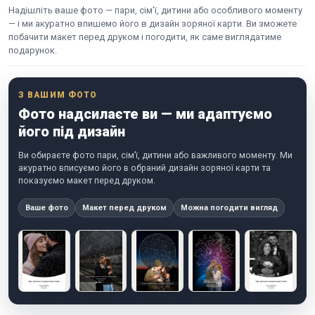
Надішліть ваше фото — пари, сім’ї, дитини або особливого моменту
— і ми акуратно впишемо його в дизайн зоряної карти. Ви зможете
побачити макет перед друком і погодити, як саме виглядатиме
подарунок.
З ВАШИМ ФОТО
Фото надсилаєте ви — ми адаптуємо
його під дизайн
Ви обираєте фото пари, сім’ї, дитини або важливого моменту. Ми
акуратно вписуємо його в обраний дизайн зоряної карти та
показуємо макет перед друком.
Ваше фото
Макет перед друком
Можна погодити вигляд