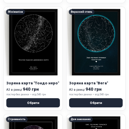
Мінімалізм
Виразний стиль
Зоряна карта "Тондо неро"
Зоряна карта "Вега"
940 грн
940 грн
А3 в рамці
А3 в рамці
постер без рамки — від 540 грн
постер без рамки — від 540 грн
Обрати
Обрати
Стриманість
Для закоханих