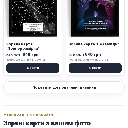
Зоряна карта
Зоряна карта "Назавжди"
"Повнорозмірна"
940 грн
940 грн
А3 в рамці
А3 в рамці
постер без рамки — від 540 грн
постер без рамки — від 540 грн
Обрати
Обрати
Показати ще популярні дизайни
МАКСИМАЛЬНО ОСОБИСТО
Зоряні карти з вашим фото