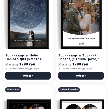
Зоряна карта "Небо
Зоряна карта "Зоряний
Нашого Дня (з фото)"
Спогад (з вашим фото)"
1290 грн
1290 грн
А3 в рамці
А3 в рамці
постер без рамки — від 840 грн
постер без рамки — від 840 грн
Обрати
Обрати
Мінімалізм
Світлий дизайн