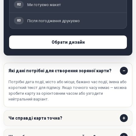
Ми готуємо макет
02
Після погодження друкуємо
03
Обрати дизайн
Які дані потрібні для створення зоряної карти?
Потрібні дата події, місто або місце, бажано час події, імена або
короткий текст для підпису. Якщо точного часу немає — можна
зробити карту за орієнтовним часом або узгодити
нейтральний варіант.
Чи справді карта точна?