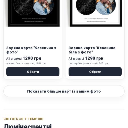
Зоряна карта "Класична з
Зоряна карта "Класична
фото"
біла з фото"
1290 грн
1290 грн
А3 в рамці
А3 в рамці
постер без рамки — від 840 грн
постер без рамки — від 840 грн
Обрати
Обрати
Показати більше карт із вашим фото
СВІТЯТЬСЯ У ТЕМРЯВІ
Люмінесцентні