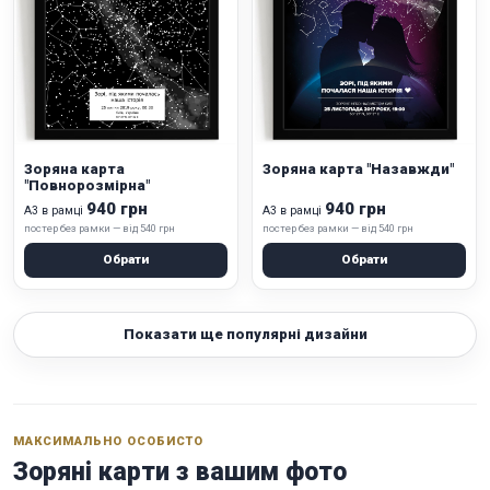
Зоряна карта
Зоряна карта "Назавжди"
"Повнорозмірна"
940 грн
940 грн
А3 в рамці
А3 в рамці
постер без рамки — від 540 грн
постер без рамки — від 540 грн
Обрати
Обрати
Показати ще популярні дизайни
МАКСИМАЛЬНО ОСОБИСТО
Зоряні карти з вашим фото