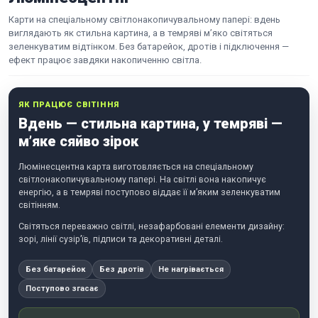
Карти на спеціальному світлонакопичувальному папері: вдень
виглядають як стильна картина, а в темряві м’яко світяться
зеленкуватим відтінком. Без батарейок, дротів і підключення —
ефект працює завдяки накопиченню світла.
ЯК ПРАЦЮЄ СВІТІННЯ
Вдень — стильна картина, у темряві —
м’яке сяйво зірок
Люмінесцентна карта виготовляється на спеціальному
світлонакопичувальному папері. На світлі вона накопичує
енергію, а в темряві поступово віддає її м’яким зеленкуватим
світінням.
Світяться переважно світлі, незафарбовані елементи дизайну:
зорі, лінії сузір’їв, підписи та декоративні деталі.
Без батарейок
Без дротів
Не нагрівається
Поступово згасає