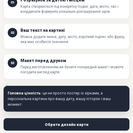
Розрахунок за датою і місцем
01
Карта створюється під конкретну подію: дата, місто, час і
координати формують унікальне розташування зірок.
Ваш текст на картині
02
Можна додати імена, дату, місто, короткий підпис або фразу,
яка має особисте значення.
Макет перед друком
03
Перед виготовленням ви бачите попередній макет і можете
погодити вигляд карти.
Головна цінність:
це не просто постер із зірками, а
персональна картина про вашу дату, вашу історію і ваш
момент.
Обрати дизайн карти