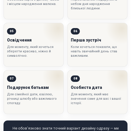
і місцем народження малюка.
небом дня народження
близької людини.
05
06
Освідчення
Перша зустріч
Для моменту, який хочеться
Коли хочеться показати, що
зберегти красиво, ніжно й
навіть звичайний день став
символічно.
важливим.
07
08
Подарунок батькам
Особиста дата
Для сімейної дати, ювілею,
Для моменту, який має
річниці шлюбу або важливого
значення саме для вас і вашої
спогаду.
історії.
Не обов’язково знати точний варіант дизайну одразу — ми