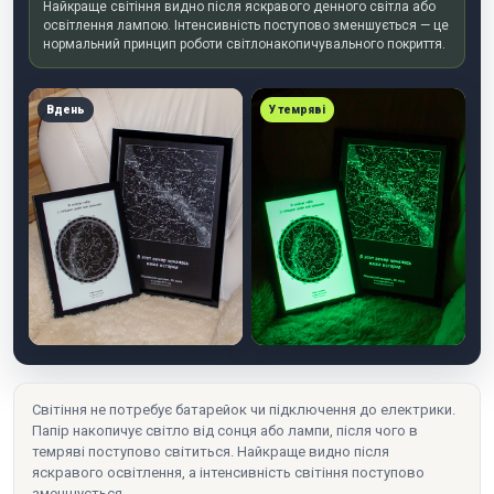
Найкраще світіння видно після яскравого денного світла або
освітлення лампою. Інтенсивність поступово зменшується — це
нормальний принцип роботи світлонакопичувального покриття.
Вдень
У темряві
Світіння не потребує батарейок чи підключення до електрики.
Папір накопичує світло від сонця або лампи, після чого в
темряві поступово світиться. Найкраще видно після
яскравого освітлення, а інтенсивність світіння поступово
зменшується.