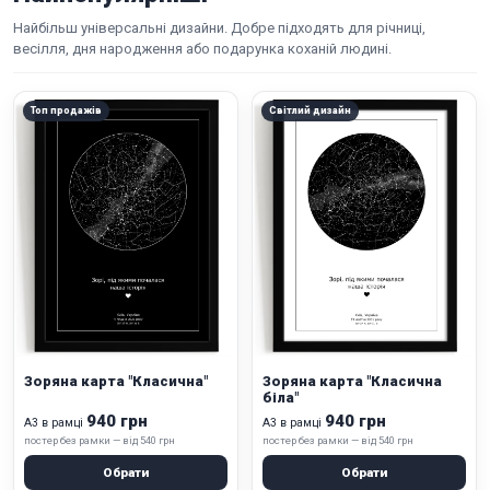
Найбільш універсальні дизайни. Добре підходять для річниці,
весілля, дня народження або подарунка коханій людині.
Топ продажів
Світлий дизайн
Зоряна карта "Класична"
Зоряна карта "Класична
біла"
940 грн
940 грн
А3 в рамці
А3 в рамці
постер без рамки — від 540 грн
постер без рамки — від 540 грн
Обрати
Обрати