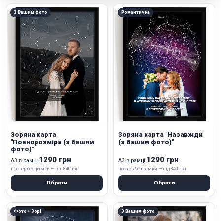
З Вашим фото
Романтична
Зоряна карта
Зоряна карта "Назавжди
"Повнорозміра (з Вашим
(з Вашим фото)"
фото)"
1290 грн
1290 грн
А3 в рамці
А3 в рамці
постер без рамки — від 840 грн
постер без рамки — від 840 грн
Обрати
Обрати
Фото + Зорі
З Вашим фото