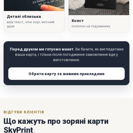
Деталі зблизька
Холст
ваш текст, чіткі зорі, якісний
друк
полотно на підрамнику
Перед друком ми готуємо макет.
Ви бачите, як виглядатиме
ваша карта, і тільки після погодження замовлення йде у
виготовлення.
Обрати карту за живими прикладами
ВІДГУКИ КЛІЄНТІВ
Що кажуть про зоряні карти
SkyPrint