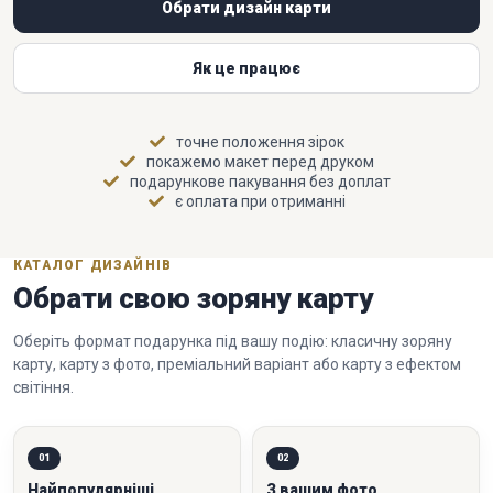
Обрати дизайн карти
Як це працює
точне положення зірок
покажемо макет перед друком
подарункове пакування без доплат
є оплата при отриманні
КАТАЛОГ ДИЗАЙНІВ
Обрати свою зоряну карту
Оберіть формат подарунка під вашу подію: класичну зоряну
карту, карту з фото, преміальний варіант або карту з ефектом
світіння.
01
02
Найпопулярніші
З вашим фото