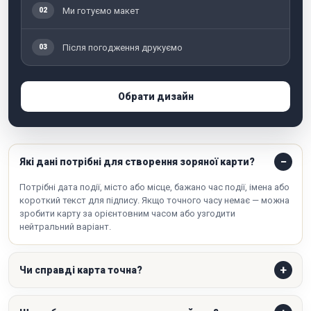
Ми готуємо макет
02
Після погодження друкуємо
03
Обрати дизайн
Які дані потрібні для створення зоряної карти?
Потрібні дата події, місто або місце, бажано час події, імена або
короткий текст для підпису. Якщо точного часу немає — можна
зробити карту за орієнтовним часом або узгодити
нейтральний варіант.
Чи справді карта точна?