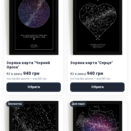
Зоряна карта "Чорний
Зоряна карта "Серце"
Оріон"
940 грн
940 грн
А3 в рамці
А3 в рамці
постер без рамки — від 540 грн
постер без рамки — від 540 грн
Обрати
Обрати
Елегантна
Для пари