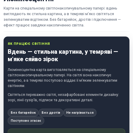
Карти на спеціальному світлонакопичувальному папері: вдень
виглядають як стильна картина, а в темряві м’яко світяться
зеленкуватим відтінком. Без батарейок, дротів і підключення —
ефект працює завдяки накопиченню світла.
ЯК ПРАЦЮЄ СВІТІННЯ
Вдень — стильна картина, у темряві —
м’яке сяйво зірок
Люмінесцентна карта виготовляється на спеціальному
світлонакопичувальному папері. На світлі вона накопичує
енергію, а в темряві поступово віддає її м’яким зеленкуватим
світінням.
Світяться переважно світлі, незафарбовані елементи дизайну:
зорі, лінії сузір’їв, підписи та декоративні деталі.
Без батарейок
Без дротів
Не нагрівається
Поступово згасає