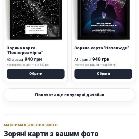
Зоряна карта
Зоряна карта "Назавжди"
"Повнорозмірна"
940 грн
940 грн
А3 в рамці
А3 в рамці
постер без рамки — від 540 грн
постер без рамки — від 540 грн
Обрати
Обрати
Показати ще популярні дизайни
МАКСИМАЛЬНО ОСОБИСТО
Зоряні карти з вашим фото