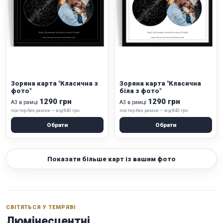
Зоряна карта "Класична з
Зоряна карта "Класична
фото"
біла з фото"
1290 грн
1290 грн
А3 в рамці
А3 в рамці
постер без рамки — від 840 грн
постер без рамки — від 840 грн
Обрати
Обрати
Показати більше карт із вашим фото
СВІТЯТЬСЯ У ТЕМРЯВІ
Люмінесцентні