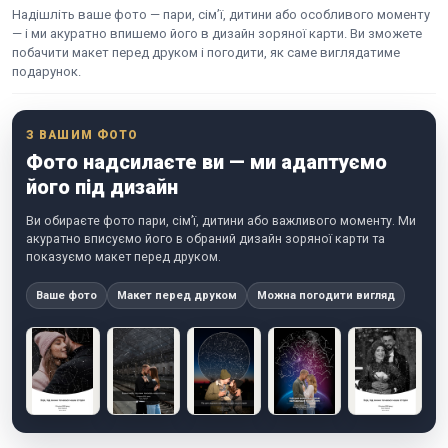
Надішліть ваше фото — пари, сім’ї, дитини або особливого моменту
— і ми акуратно впишемо його в дизайн зоряної карти. Ви зможете
побачити макет перед друком і погодити, як саме виглядатиме
подарунок.
З ВАШИМ ФОТО
Фото надсилаєте ви — ми адаптуємо
його під дизайн
Ви обираєте фото пари, сім’ї, дитини або важливого моменту. Ми
акуратно вписуємо його в обраний дизайн зоряної карти та
показуємо макет перед друком.
Ваше фото
Макет перед друком
Можна погодити вигляд