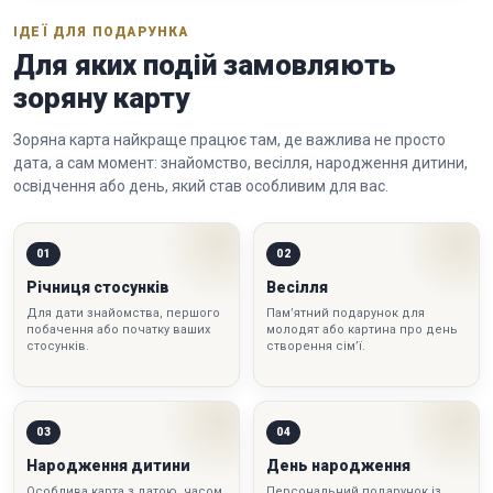
ІДЕЇ ДЛЯ ПОДАРУНКА
Для яких подій замовляють
зоряну карту
Зоряна карта найкраще працює там, де важлива не просто
дата, а сам момент: знайомство, весілля, народження дитини,
освідчення або день, який став особливим для вас.
01
02
Річниця стосунків
Весілля
Для дати знайомства, першого
Пам’ятний подарунок для
побачення або початку ваших
молодят або картина про день
стосунків.
створення сім’ї.
03
04
Народження дитини
День народження
Особлива карта з датою, часом
Персональний подарунок із