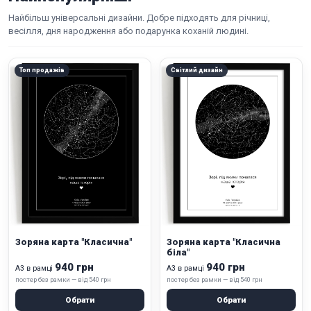
Найбільш універсальні дизайни. Добре підходять для річниці,
весілля, дня народження або подарунка коханій людині.
Топ продажів
Світлий дизайн
Зоряна карта "Класична"
Зоряна карта "Класична
біла"
940 грн
940 грн
А3 в рамці
А3 в рамці
постер без рамки — від 540 грн
постер без рамки — від 540 грн
Обрати
Обрати