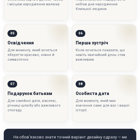
і місцем народження малюка.
небом дня народження
близької людини.
05
06
Освідчення
Перша зустріч
Для моменту, який хочеться
Коли хочеться показати, що
зберегти красиво, ніжно й
навіть звичайний день став
символічно.
важливим.
07
08
Подарунок батькам
Особиста дата
Для сімейної дати, ювілею,
Для моменту, який має
річниці шлюбу або важливого
значення саме для вас і вашої
спогаду.
історії.
Не обов’язково знати точний варіант дизайну одразу — ми