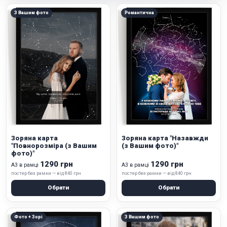
З Вашим фото
Романтична
Зоряна карта
Зоряна карта "Назавжди
"Повнорозміра (з Вашим
(з Вашим фото)"
фото)"
1290 грн
1290 грн
А3 в рамці
А3 в рамці
постер без рамки — від 840 грн
постер без рамки — від 840 грн
Обрати
Обрати
Фото + Зорі
З Вашим фото