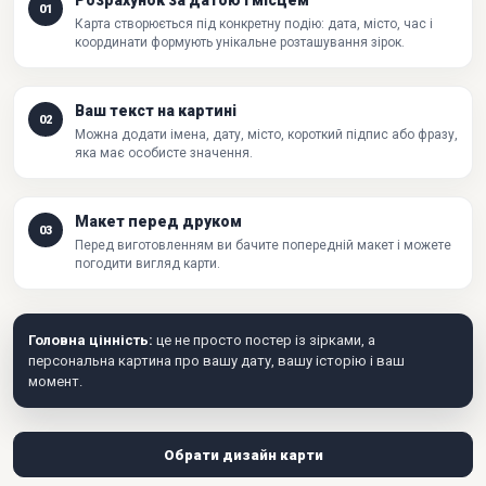
Розрахунок за датою і місцем
01
Карта створюється під конкретну подію: дата, місто, час і
координати формують унікальне розташування зірок.
Ваш текст на картині
02
Можна додати імена, дату, місто, короткий підпис або фразу,
яка має особисте значення.
Макет перед друком
03
Перед виготовленням ви бачите попередній макет і можете
погодити вигляд карти.
Головна цінність:
це не просто постер із зірками, а
персональна картина про вашу дату, вашу історію і ваш
момент.
Обрати дизайн карти