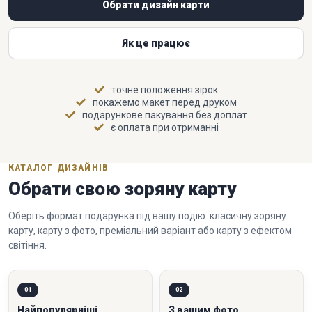
Обрати дизайн карти
Як це працює
точне положення зірок
покажемо макет перед друком
подарункове пакування без доплат
є оплата при отриманні
КАТАЛОГ ДИЗАЙНІВ
Обрати свою зоряну карту
Оберіть формат подарунка під вашу подію: класичну зоряну
карту, карту з фото, преміальний варіант або карту з ефектом
світіння.
01
02
Найпопулярніші
З вашим фото