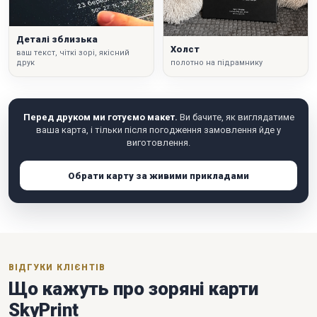
Деталі зблизька
Холст
ваш текст, чіткі зорі, якісний
друк
полотно на підрамнику
Перед друком ми готуємо макет.
Ви бачите, як виглядатиме
ваша карта, і тільки після погодження замовлення йде у
виготовлення.
Обрати карту за живими прикладами
ВІДГУКИ КЛІЄНТІВ
Що кажуть про зоряні карти
SkyPrint