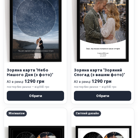
Зоряна карта "Небо
Зоряна карта "Зоряний
Нашого Дня (з фото)"
Спогад (з вашим фото)"
1290 грн
1290 грн
А3 в рамці
А3 в рамці
постер без рамки — від 840 грн
постер без рамки — від 840 грн
Обрати
Обрати
Мінімалізм
Світлий дизайн