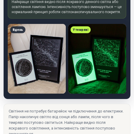
Найкраще світіння видно після яскравого денного світла або
освітлення лампою. Інтенсивність поступово зменшується — це
нормальний принцип роботи світлонакопичувального покриття.
Вдень
У темряві
Світіння не потребує батарейок чи підключення до електрики.
Папір накопичує світло від сонця або лампи, після чого в
темряві поступово світиться. Найкраще видно після
яскравого освітлення, а інтенсивність світіння поступово
зменшується.