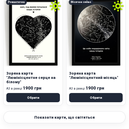
Романтична
Місячне сяйво
Зоряна карта
Зоряна карта
"Люмінісцентне серце на
"Люмінісцентний місяць"
білому"
1900 грн
1900 грн
А3 в рамці
А3 в рамці
Обрати
Обрати
Показати карти, що світяться