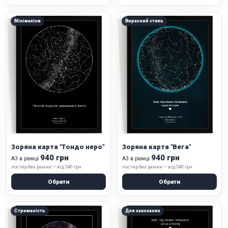
Мінімалізм
Виразний стиль
Зоряна карта "Тондо неро"
Зоряна карта "Вега"
940 грн
940 грн
А3 в рамці
А3 в рамці
постер без рамки — від 540 грн
постер без рамки — від 540 грн
Обрати
Обрати
Стриманість
Для закоханих