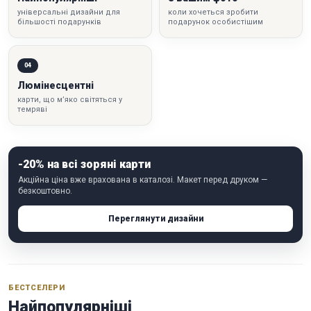
універсальні дизайни для
коли хочеться зробити
більшості подарунків
подарунок особистішим
04
Люмінесцентні
карти, що м’яко світяться у
темряві
-20% на всі зоряні карти
Акційна ціна вже врахована в каталозі. Макет перед друком —
безкоштовно.
Переглянути дизайни
БЕСТСЕЛЕРИ
Найпопулярніші